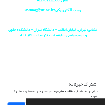
تلفن: 61112530-
021
@ut.ac.ir
پست الکترونیکی:lawmag
نشانی: تهران، خیابان انقلاب - دانشگاه تهران - دانشکده حقوق
و علوم سیاسی - طبقه 4 - دفتر مجله - اتاق 413
.
اشتراک خبرنامه
برای دریافت اخبار و اطلاعیه های مهم نشریه در خبرنامه نشریه مشترک
شوید.