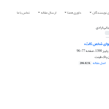
ی نویسندگان
داوری همتا
ارسال مقاله
تماس با ما
بانی ارادی
عوای شخص ثالث»
77-96
 پاک طینت
اصل مقاله
286.02 K