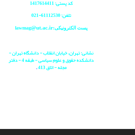
کد پستی: 1417614411
تلفن: 61112530-
021
@ut.ac.ir
پست الکترونیکی:lawmag
نشانی: تهران، خیابان انقلاب - دانشگاه تهران -
دانشکده حقوق و علوم سیاسی - طبقه 4 - دفتر
مجله - اتاق 413
.