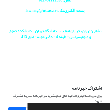
تلفن: 61112530-
021
@ut.ac.ir
پست الکترونیکی:lawmag
نشانی: تهران، خیابان انقلاب - دانشگاه تهران - دانشکده حقوق
و علوم سیاسی - طبقه 4 - دفتر مجله - اتاق 413
.
اشتراک خبرنامه
برای دریافت اخبار و اطلاعیه های مهم نشریه در خبرنامه نشریه مشترک
شوید.