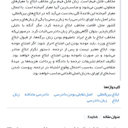
مخاطب قابل فهم است. زبان قابل فهم برای مخاطب ابلاغ با معیارهای
متفاوتی تعیین می‌شود و مناسب‌ترین آنها معیار آمیخته است. با اعمال
معیار آمیخته این قاعدۀ کلی به‌دست می‌آید که در ابلاغ‌های بین‌المللی،
بنابر اصل باید اوراق دادرسی را به زبان رسمی یا یکی از زبان‌های رسمی
کشور محل اقامت مخاطب ابلاغ ترجمه کرد، مگر آنکه با دلیلی
انکارناپذیر، بتوان آگاهی وی را از زبان دادرسی اثبات کرد. درصورتی‌که
مخاطب ابلاغ با طرح ایراد نامفهوم بودن زبان برگه‌ها، از قبول ابلاغ
امتناع ورزد، باید موجه بودن این امتناع احراز شود؛ اگر امتناع موجه
بود، ابلاغ معتبر نیست و پس از ترجمه، دستور تکرار ابلاغ صادر
می‌شود و در صورت ناموجه بودن امتناع، ابلاغ صحیح خواهد بود.
تکلیف انجام تشریفات ترجمه با دادگاه و پرداخت هزینه‌ها بر عهدۀ
متقاضی است. به‌سبب احتمال وقوع اشتباه در ترجمه، پیوست شدن
نسخه‌ای از اوراق به زبان اصلی اقدامی مناسب خواهد بود.
کلیدواژه‌ها
ابلاغ بین‌المللی
اصل تقابلی بودن دادرسی
دادرسی عادلانه
زبان
ابلاغ
زبان دادرسی
عنوان مقاله
English