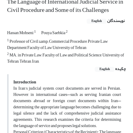
The Language of International Judicial Service in
Civil Procedure and Some of its Challenges
نویسندگان
English
1
2
Hassan Mohseni
Pouya Saebkia
1
Professor of Civil &amp; Commercial Procedure, Private Law
Department Faculty of Law University of Tehran
2
MA. in Private Law, Faculty of Law and Political Science, University of
Tehran, Tehran, Iran,
چکیده
English
Introduction
In Iran’s judicial system, court documents are served in Persian.
However, in international cases—such as serving Iranian court
documents abroad or foreign court documents within Iran—
determining the appropriate language becomes challenging due to
legal silence and the lack of comprehensive judicial assistance
agreements. This research examines the criteria for determining
the language of service and proposes legal solutions.
Personal Criterion (Characteristics of the Recipient): The language