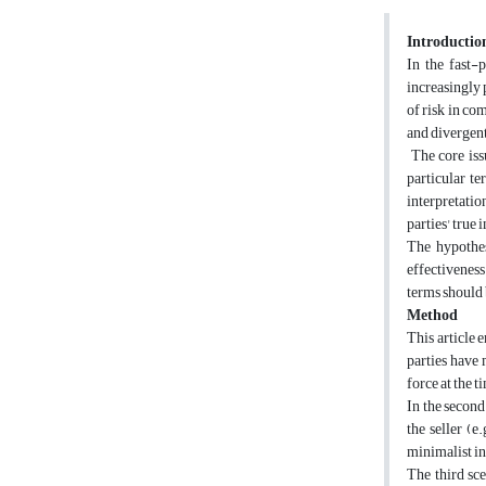
Introductio
In the fast-p
increasingly 
of risk in co
and divergent
The core issu
particular te
interpretatio
parties' true 
The hypothes
effectiveness
terms should b
Method
This article 
parties have 
force at the 
In the second
the seller (e
minimalist in
The third sc