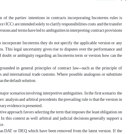
n of the parties’ intentions in contracts incorporating Incoterms rules is
CC), are intended solely to clarify responsibilities, costs, and the transfer
ersions and terms have led to ambiguities in interpreting contract provisions
 to incorporate Incoterms, they do not specify the applicable version or any
ns. This legal uncertainty gives rise to disputes over the performance and
s of doubt or ambiguity regarding an Incoterms term or version, how can the
e grounded in general principles of contract law—such as the principle of
s and international trade customs. Where possible, analogous or substitute
as the default solution.
major scenarios involving interpretive ambiguities. In the first scenario, the
 analysis and arbitral precedents, the prevailing rule is that the version in
trary evidence is presented.
pretive approach favors selecting the term that imposes the least obligation on
In this context as well, arbitral and judicial decisions generally support a
ce.
h as DAT or DEQ, which have been removed from the latest version. If the