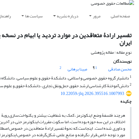
صفحه اصلی
مرور
درباره نشریه
سیاست ها
راهنما
تفسیر ارادۀ متعاقدین در موارد تردید یا ابهام در نسخه ی
ایران
نوع مقاله : مقاله پژوهشی
نویسندگان
2
¶
1
محسن صادقی
مبینا برهانی
1
دانشیار گروه حقوق خصوصی و اسلامی، دانشکدۀ حقوق و علوم سیاسی، دانشگاه تهرا
2
دانش‌آموختۀ کارشناسی ارشد حقوق حمل‌ونقل تجاری، دانشکدۀ حقوق و علوم سیاس
10.22059/jlq.2026.395516.1007993
چکیده
هرچند فلسفۀ وضع اینکوترمز، کمک به شفافیت بیشتر و یکنواخت‌سازی رویۀ حق
و داوری شده است. اینجاست که نحوۀ تفسیر ارادۀ متعاقدین در خصوص اصطلاح ان
مورد توجه خاص قرار نگرفته و منابع علمی شکل‌گرفته در خصوص اینکوترمز اغلب 