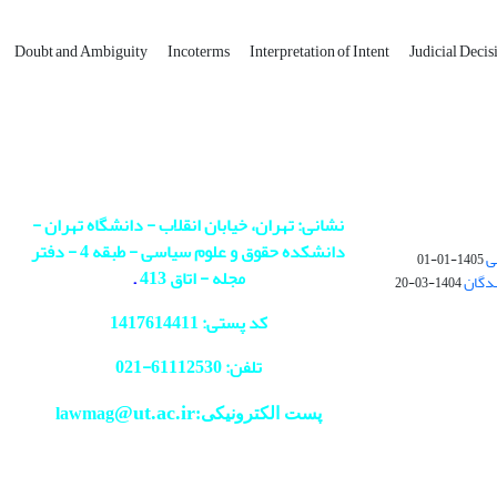
Doubt and Ambiguity
Incoterms
Interpretation of Intent
Judicial Decis
نشانی: تهران، خیابان انقلاب - دانشگاه تهران -
دانشکده حقوق و علوم سیاسی - طبقه 4 - دفتر
ی
1405-01-01
مجله - اتاق 413
.
ندگان
1404-03-20
کد پستی: 1417614411
تلفن: 61112530-
021
@ut.ac.ir
پست الکترونیکی:lawmag