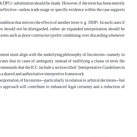
th DPU), substitution should be made. However, if the term has been entirely
neffective—unless trade usage or specific evidence within the case supports
condition that mirrors the effects of another term (e.g., DDP). In such cases, if
m should not be disregarded; rather, an expanded interpretation should be
axims, such as
favor contractus
(prefer combining over discarding whenever
es’ intent must align with the underlying philosophy of Incoterms—namely, to
cates that, in cases of ambiguity, instead of nullifying a clause or term, the
ecommends that the ICC include a section titled “Interpretative Guidelines in
ith a shared and authoritative interpretive framework.
 interpretation of Incoterms—particularly in relation to arbitral decisions—but
this approach will contribute to enhanced legal certainty and a reduction of