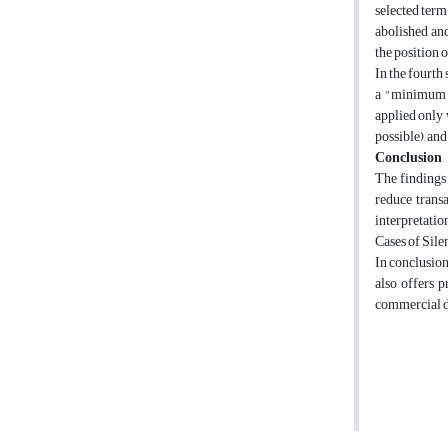
selected term
abolished and
the position o
In the fourth 
a "minimum c
applied only 
possible), an
Conclusion
The findings 
reduce transa
interpretatio
Cases of Sile
In conclusion,
also offers p
commercial di