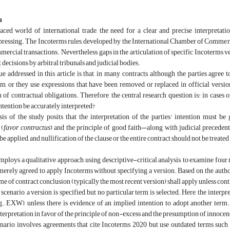
n
aced world of international trade, the need for a clear and precise interpretatio
pressing. The Incoterms rules, developed by the International Chamber of Commerce (I
mmercial transactions. Nevertheless, gaps in the articulation of specific Incoterms v
 decisions by arbitral tribunals and judicial bodies.
e addressed in this article is that, in many contracts, although the parties agree
rm, or they use expressions that have been removed or replaced in official versio
n of contractual obligations. Therefore, the central research question is: in case
intention be accurately interpreted?
is of the study posits that the interpretation of the parties' intention must b
 (
favor contractus
) and the principle of good faith—along with judicial precedent
e applied, and nullification of the clause or the entire contract should not be treated 
employs a qualitative approach, using descriptive-critical analysis, to examine four 
merely agreed to apply Incoterms without specifying a version. Based on the authors’
time of contract conclusion (typically the most recent version) shall apply unless con
 scenario, a version is specified, but no particular term is selected. Here, the inter
.g., EXW), unless there is evidence of an implied intention to adopt another term. 
terpretation in favor of the principle of non-excess and the presumption of innocen
enario involves agreements that cite Incoterms 2020 but use outdated terms suc