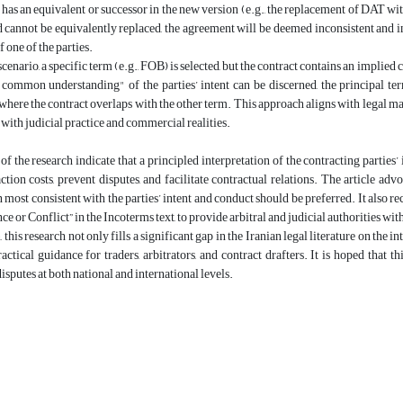
 has an equivalent or successor in the new version (e.g., the replacement of DAT wi
 cannot be equivalently replaced, the agreement will be deemed inconsistent and i
f one of the parties.
scenario, a specific term (e.g., FOB) is selected, but the contract contains an implied 
ommon understanding" of the parties’ intent can be discerned, the principal ter
where the contract overlaps with the other term. This approach aligns with legal m
d with judicial practice and commercial realities.
of the research indicate that a principled interpretation of the contracting parti
ction costs, prevent disputes, and facilitate contractual relations. The article advo
n most consistent with the parties’ intent and conduct should be preferred. It also r
nce or Conflict” in the Incoterms text, to provide arbitral and judicial authorities w
 this research not only fills a significant gap in the Iranian legal literature on the
ractical guidance for traders, arbitrators, and contract drafters. It is hoped that 
sputes at both national and international levels.