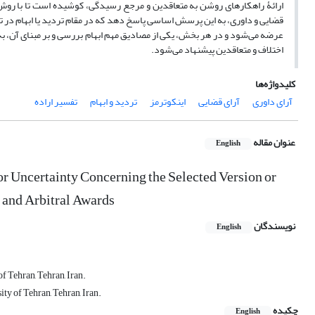
ارائۀ راهکارهای روشن به متعاقدین و مرجع رسیدگی، کوشیده است تا با روش کیف
قضایی و داوری، به این پرسش اساسی پاسخ دهد که در مقام تردید یا ابهام در ترم
عرضه می‌شود و در هر بخش، یکی از مصادیق مهم ابهام بررسی و بر مبنای آن، به 
اختلاف و متعاقدین پیشنهاد می‌شود.
کلیدواژه‌ها
آرای داوری
آرای قضایی
اینکوترمز
تردید و ابهام
تفسیر اراده
عنوان مقاله
English
 or Uncertainty Concerning the Selected Version or
 and Arbitral Awards
نویسندگان
English
f Tehran, Tehran, Iran.
y of Tehran, Tehran, Iran.
چکیده
English