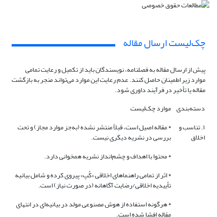
چک‌لیست ارسال مقاله
پیش از ارسال مقاله به فصلنامه، نویسندگان باید از تکمیل و رعایت تمامی
موارد زیر اطمینان حاصل کنند. عدم رعایت این موارد می‌تواند منجر به بازگشت
مقاله یا تأخیر در فرآیند داوری شود.
دسته‌بندی
موارد چک‌لیست
۱. تناسب و
* مقاله اصیل است، قبلاً منتشر نشده (به‌جز موارد مجاز) و تحت
اخلاق
بررسی در نشریه دیگری نیست.
* محتوا با اهداف و چشم‌انداز نشریه همخوانی دارد.
* اثر از تمامی راهنماهای اخلاقی «کُپ» پیروی کرده و شامل بیانیه
تأییدیه اخلاقی/رضایت آگاهانه (در صورت نیاز) است.
* هرگونه استفاده از هوش مصنوعی مولد در بیانیه‌ای در انتهای
مقاله افشا شده است.