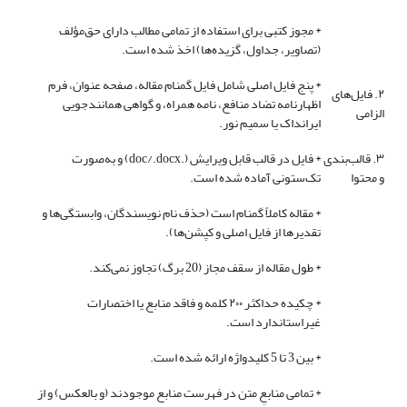
* مجوز کتبی برای استفاده از تمامی مطالب دارای حق‌مؤلف
(تصاویر، جداول، گزیده‌ها) اخذ شده است.
* پنج فایل اصلی شامل فایل گمنام مقاله، صفحه عنوان، فرم
۲. فایل‌های
اظهارنامه تضاد منافع، نامه همراه، و گواهی همانندجویی
الزامی
ایرانداک یا سمیم نور.
۳. قالب‌بندی
* فایل در قالب قابل ویرایش (.doc/.docx) و به‌صورت
و محتوا
تک‌ستونی آماده شده است.
* مقاله کاملاً گمنام است (حذف نام نویسندگان، وابستگی‌ها و
تقدیرها از فایل اصلی و کپشن‌ها).
* طول مقاله از سقف مجاز (20 برگ) تجاوز نمی‌کند.
* چکیده حداکثر ۲۰۰ کلمه و فاقد منابع یا اختصارات
غیر‌استاندارد است.
* بین 3 تا 5 کلیدواژه ارائه شده است.
* تمامی منابعِ متن در فهرست منابع موجودند (و بالعکس) و از