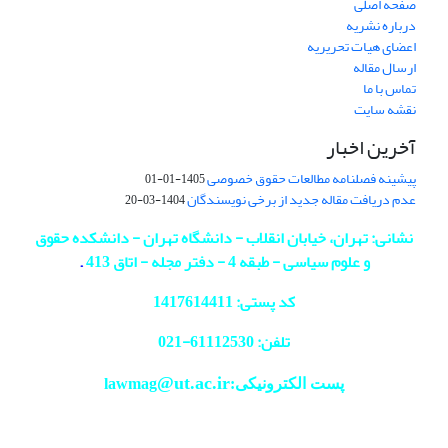
صفحه اصلی
درباره نشریه
اعضای هیات تحریریه
ارسال مقاله
تماس با ما
نقشه سایت
آخرین اخبار
پیشینه فصلنامه مطالعات حقوق خصوصی
1405-01-01
عدم دریافت مقاله جدید از برخی نویسندگان
1404-03-20
نشانی: تهران، خیابان انقلاب - دانشگاه تهران - دانشکده حقوق
و علوم سیاسی - طبقه 4 - دفتر مجله - اتاق 413
.
کد پستی: 1417614411
تلفن: 61112530-
021
@ut.ac.ir
پست الکترونیکی:lawmag