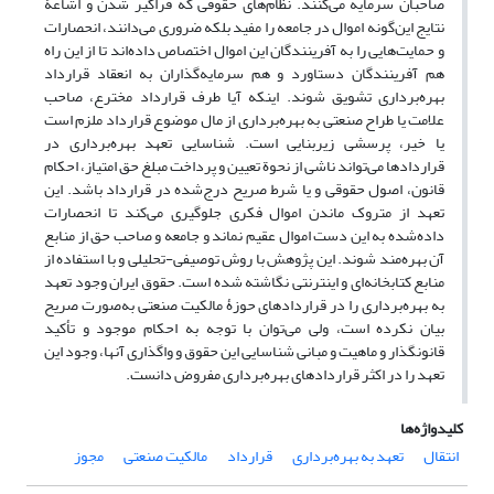
صاحبان سرمایه می‌کنند. نظام‌های حقوقی که فراگیر شدن و اشاعۀ
نتایج این‌گونه اموال در جامعه را مفید بلکه ضروری می‌دانند، انحصارات
و حمایت‌هایی را به آفرینندگان این اموال اختصاص داده‌اند تا از این راه
هم آفرینندگان دستاورد و هم سرمایه‌گذاران به انعقاد قرارداد
بهره‌برداری تشویق شوند. اینکه آیا طرف قرارداد مخترع، صاحب
علامت یا طراح صنعتی به بهر‌ه‌برداری از مال موضوع قرارداد ملزم است
یا خیر، پرسشی زیربنایی است. شناسایی تعهد بهره‌برداری در
قراردادها می‌تواند ناشی از نحوة تعیین و پرداخت مبلغ حق امتیاز، احکام
قانون، اصول حقوقی و یا شرط صریح درج‌شده در قرارداد باشد. این
تعهد از متروک ماندن اموال فکری جلوگیری می‌کند تا انحصارات
داده‌شده به این دست اموال عقیم نماند و جامعه و صاحب حق از منابع
آن بهره‌مند شوند. این پژوهش با روش توصیفی-تحلیلی و با استفاده از
منابع کتابخانه‌ای و اینترنتی نگاشته شده است. حقوق ایران وجود تعهد
به بهره‌برداری را در قراردادهای حوزۀ مالکیت صنعتی به‌صورت صریح
بیان نکرده است، ولی می‌توان با توجه به احکام موجود و تأکید
قانونگذار و ماهیت و مبانی شناسایی این حقوق و واگذاری آنها، وجود این
تعهد را در اکثر قراردادهای بهره‌برداری مفروض دانست.
کلیدواژه‌ها
انتقال
تعهد به بهره‌برداری
قرارداد
مالکیت صنعتی
مجوز