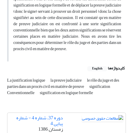
signification en logique formelle et de déplacer la preuve judiciaire
(donc le signe) servant à prouver un droit personnel (donc la chose
signifiée), au sein de cette discussion. Il est constaté qu'en matière
de preuve judiciaire, on est confronté à une sorte signification
conventionnelle, bien que les deux autres significations se réservent
certaines places en matière judiciaire. Nous en avons tire les
conséquences pour déterminer le rôle du juge et des parties dans un
procès civil en matière de preuve.
کلیدواژه‌ها
English
La justification logique
la preuve judiciaire
le rôle du juge et des
parties dans un procés civil en matiére de preuve
signification
Conventionnelle
signification en logique formelle
دوره 37، شماره 4 - شماره
پیاپی 4
زمستان 1386