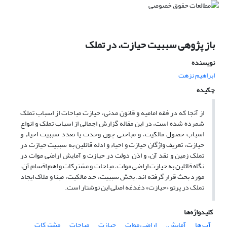
باز پژوهی سببیت حیازت، در تملک
نویسنده
ابراهیم نزهت
چکیده
از آنجا که در فقه امامیه و قانون مدنی، حیازت مباحات از اسباب تملک
شمرده شده است، در این مقاله گزارش اجمالی از اسباب تملک و انواع
اسباب حصول مالکیت، و مباحثی چون وحدت یا تعدد سببیت احیاء و
حیازت، تعریف واژگان حیازت و احیاء و ادله قائلین به سببیت حیازت در
تملک زمین و نقد آن، و اذن دولت در حیازت و آمایش اراضی موات در
نگاه قائلین به حیازت اراضی موات، مباحات و مشترکات و اهم اقسام آن،
مورد بحث قرار گرفته اند. بخش سببیت، حد مالکیت، مبنا و ملاک ایجاد
تملک در پرتو «حیازت» دغدغه اصلی این نوشتار است.
کلیدواژه‌ها
آب ها
آمایش.
اراضی موات
حیازت
مباحات
مشترکات