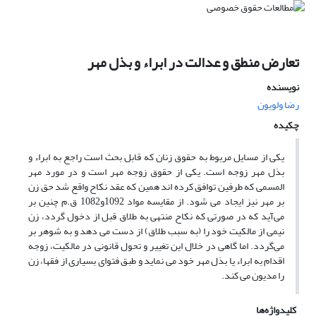
تعارض منطق و عدالت در ابراء و بذل مهر
نویسنده
رضا ولویون
چکیده
یکی از مسایل مربوط به حقوق زنان که قابل بحث است راجع به ابراء و
بذل مهر زوجه است. یکی از حقوق زوجه مهر است و در مورد مهر
المسمی که طرفین توافق کرده اند همین که عقد نکاح واقع شد حق زن
بر مهر نیز ایجاد می شود. از مقایسه مواد 1092و1082 ق.م چنین بر
می‌آید که در صورتی که نکاح منتهی به طلاق قبل از دخول گردد، زن
نیمی از مالکیت خود را (‌به سبب طلاق) از دست می دهد و به شوهر بر
می‌گردد. اما گاهی در خلال این تغییر و تحول قانونی در مالکیت، زوجه
اقدام به ابراء یا بذل مهر خود می نماید و طبق فتوای بسیاری از فقها، زن
را مدیون می کند.
کلیدواژه‌ها