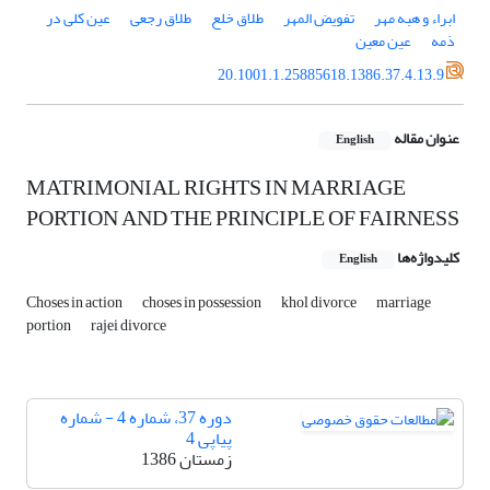
ابراء و هبه مهر
تفویض المهر
طلاق خلع
طلاق رجعی
عین کلی در
ذمه
عین معین
20.1001.1.25885618.1386.37.4.13.9
عنوان مقاله
English
MATRIMONIAL RIGHTS IN MARRIAGE
PORTION AND THE PRINCIPLE OF FAIRNESS
کلیدواژه‌ها
English
Choses in action
choses in possession
khol divorce
marriage
portion
rajei divorce
دوره 37، شماره 4 - شماره
پیاپی 4
زمستان 1386