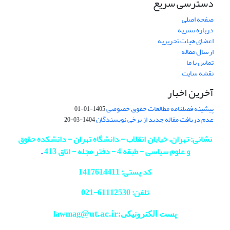
دسترسی سریع
صفحه اصلی
درباره نشریه
اعضای هیات تحریریه
ارسال مقاله
تماس با ما
نقشه سایت
آخرین اخبار
پیشینه فصلنامه مطالعات حقوق خصوصی
1405-01-01
عدم دریافت مقاله جدید از برخی نویسندگان
1404-03-20
نشانی: تهران، خیابان انقلاب - دانشگاه تهران - دانشکده حقوق
و علوم سیاسی - طبقه 4 - دفتر مجله - اتاق 413
.
کد پستی: 1417614411
تلفن: 61112530-
021
@ut.ac.ir
پست الکترونیکی:lawmag