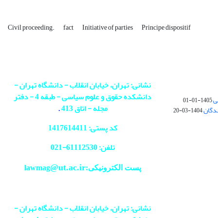
Civil proceeding.
fact
Initiative of parties
Principe dispositif
نشانی: تهران، خیابان انقلاب - دانشگاه تهران -
دانشکده حقوق و علوم سیاسی - طبقه 4 - دفتر
ی
1405-01-01
مجله - اتاق 413
.
ندگان
1404-03-20
کد پستی: 1417614411
تلفن: 61112530-
021
@ut.ac.ir
پست الکترونیکی:lawmag
نشانی: تهران، خیابان انقلاب - دانشگاه تهران -