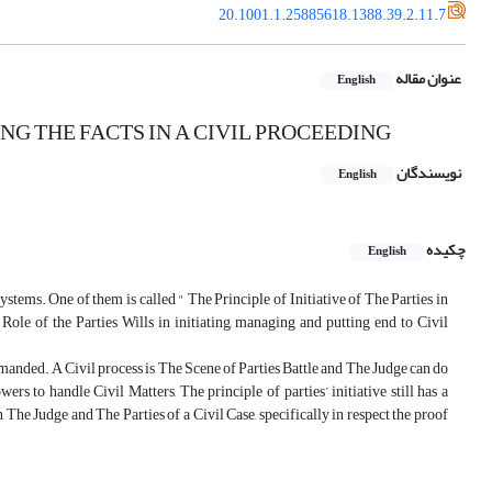
20.1001.1.25885618.1388.39.2.11.7
عنوان مقاله
English
NG THE FACTS IN A CIVIL PROCEEDING
نویسندگان
English
چکیده
English
ms. One of them is called " The Principle of Initiative of The Parties in
ole of the Parties Wills in initiating, managing and putting end to Civil
manded. A Civil process is The Scene of Parties Battle and The Judge can do
 to handle Civil Matters, The principle of parties’ initiative still has a
The Judge and The Parties of a Civil Case, specifically in respect the proof