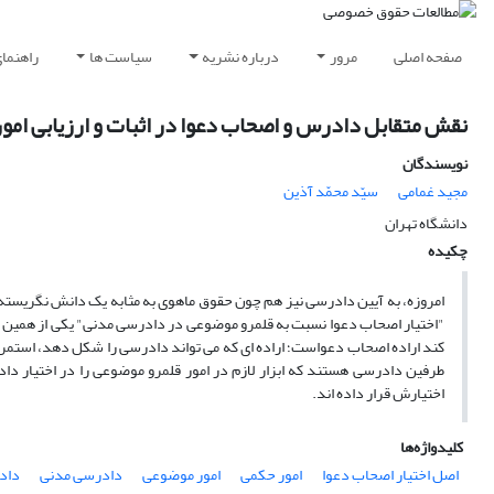
صفحه اصلی
مرور
درباره نشریه
سیاست ها
راهنما
نقش متقابل دادرس و اصحاب دعوا در اثبات و ارزیابی ام
نویسندگان
مجید غمامی
سیّد محمّد آذین
دانشگاه تهران
چکیده
امروزه، به آیین دادرسی نیز هم چون حقوق ماهوی به مثابه یک دانش نگریست
"اختیار اصحاب دعوا نسبت به قلمرو موضوعی در دادرسی مدنی" یکی از همین
کند اراده اصحاب دعواست؛ اراده ای که می تواند دادرسی را شکل دهد، استمرار 
طرفین دادرسی هستند که ابزار لازم در امور قلمرو موضوعی را در اختیار داد
اختیارش قرار داده اند.
کلیدواژه‌ها
اصل اختیار اصحاب دعوا
امور حکمی
امور موضوعی
دادرسی مدنی
داد