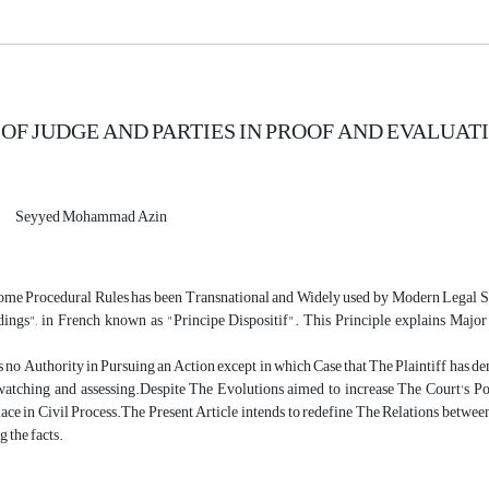
 OF JUDGE AND PARTIES IN PROOF AND EVALUATI
Seyyed Mohammad Azin
me Procedural Rules has been Transnational and Widely used by Modern Legal Syste
ings", in French known as "Principe Dispositif". This Principle explains Major R
 no Authority in Pursuing an Action except in which Case that The Plaintiff has de
atching and assessing.Despite The Evolutions aimed to increase The Court's Powers
lace in Civil Process.The Present Article intends to redefine The Relations between 
g the facts.