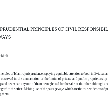
SPRUDENTIAL PRINCIPLES OF CIVIL RESPONSIBI
WAYS
akkoli
inciples of Islamic jurisprudence is paying equitable attention to both individual an
 observed in the demarcation of the limits of private and public proprietorship, 
p and never can any one of them be neglected for the sake of the other, although u
egard to the other. Making use of the passageways which are the true evidences of publ
ng them.