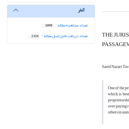
آمار
تعداد مشاهده مقاله
3,099
THE JURI
تعداد دریافت فایل اصل مقاله
2,324
PASSAGE
Saeid Nazari Tav
One of the pr
which is best
proprietorshi
over paying r
others in usi