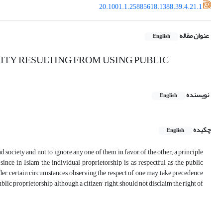
20.1001.1.25885618.1388.39.4.21.1
عنوان مقاله
English
LITY RESULTING FROM USING PUBLIC
نویسنده
English
چکیده
English
d society and not to ignore any one of them in favor of the other; a principle
since in Islam the individual proprietorship is as respectful as the public
nder certain circumstances observing the respect of one may take precedence
ic proprietorship, although a citizen' right, should not disclaim the right of