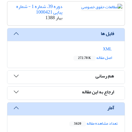
دوره 39، شماره 1 - شماره
پیاپی 1000421
بهار 1388
فایل ها
XML
اصل مقاله
272.78 K
هم رسانی
ارجاع به این مقاله
آمار
تعداد مشاهده مقاله
3,620