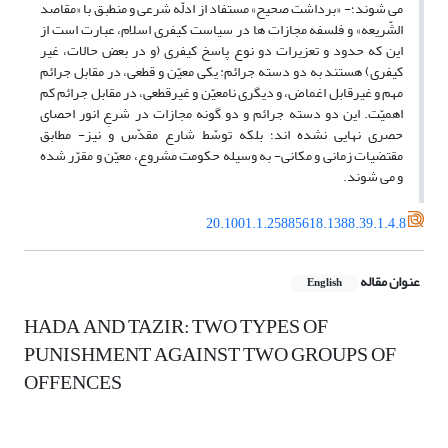
می شوند؛- «برداشت صحیح» مستفاد از ادلّه شرعی و منطبق با «مقاصد
الشّریعه» و فلسفه مجازات ها در سیاست کیفری اسلام، عبارت است از
این که حدود و تعزیرات دو نوع پاسخ کیفری (و در بعض حالات، غیر
کیفری) هستند به دو دسته جرائم: یکی معیّن و قطعی، در مقابل جرائم
مهم و غیرقابل اغماض، و دیگری نامعیّن و غیرقطعی، در مقابل جرائم کم
اهمیّت. این دو دسته جرائم و دو گونه مجازات در شرعِ انور احصای
حصری نهایی نشده اند؛ بلکه توسّط شارع مقدّس و نیز- مطابق
مقتضیات زمانی و مکانی- به وسیله حکومت مشروع، معیّن و مقرّر شده
و می شوند.
20.1001.1.25885618.1388.39.1.4.8
عنوان مقاله
English
HADA AND TAZIR: TWO TYPES OF
PUNISHMENT AGAINST TWO GROUPS OF
OFFENCES