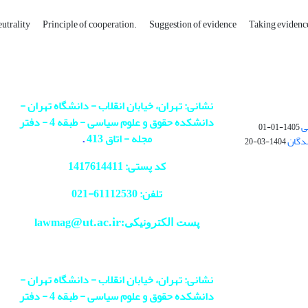
eutrality
Principle of cooperation.
Suggestion of evidence
Taking evidenc
نشانی: تهران، خیابان انقلاب - دانشگاه تهران -
دانشکده حقوق و علوم سیاسی - طبقه 4 - دفتر
ی
1405-01-01
مجله - اتاق 413
.
ندگان
1404-03-20
کد پستی: 1417614411
تلفن: 61112530-
021
@ut.ac.ir
پست الکترونیکی:lawmag
نشانی: تهران، خیابان انقلاب - دانشگاه تهران -
دانشکده حقوق و علوم سیاسی - طبقه 4 - دفتر