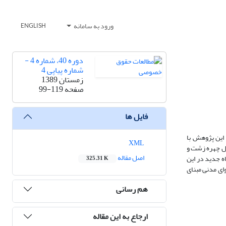
ورود به سامانه
ENGLISH
دوره 40، شماره 4 -
شماره پیاپی 4
زمستان 1389
صفحه
99-119
فایل ها
این پژوهش با
XML
یل چهره زشت و
اصل مقاله
ه جدید در این
325.31 K
ای مدنی مبنای
هم رسانی
ارجاع به این مقاله