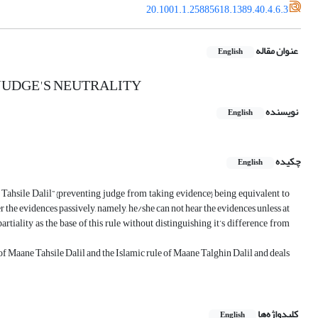
20.1001.1.25885618.1389.40.4.6.3
عنوان مقاله
English
JUDGE'S NEUTRALITY
نویسنده
English
چکیده
English
Tahsile Dalil” {preventing judge from taking evidence} being equivalent to
 the evidences passively, namely, he/she can not hear the evidences unless at
artiality as the base of this rule without distinguishing it’s difference from
ule of Maane Tahsile Dalil and the Islamic rule of Maane Talghin Dalil and deals
کلیدواژه‌ها
English