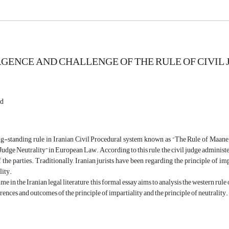
GENCE AND CHALLENGE OF THE RULE OF CIVIL 
ad
ng-standing rule in Iranian Civil Procedural system known as “The Rule of Maane 
Judge Neutrality” in European Law. According to this rule, the civil judge administer
f the parties. Traditionally, Iranian jurists have been regarding the principle of imp
lity.
time in the Iranian legal literature, this formal essay aims to analysis the western r
erences and outcomes of the principle of impartiality and the principle of neutrality.