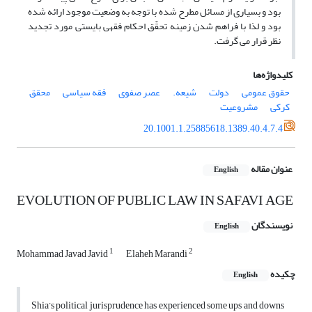
بود و بسیاری از مسائل مطرح شده با توجه به وضعیت موجود ارائه شده
بود و لذا با فراهم شدن زمینه تحقّق احکام فقهی بایستی مورد تجدید
نظر قرار می گرفت.
کلیدواژه‌ها
حقوق عمومی
دولت
شیعه.
عصر صفوی
فقه سیاسی
محقق
کرکی
مشروعیت
20.1001.1.25885618.1389.40.4.7.4
عنوان مقاله
English
EVOLUTION OF PUBLIC LAW IN SAFAVI AGE
نویسندگان
English
1
2
Mohammad Javad Javid
Elaheh Marandi
چکیده
English
Shia’s political jurisprudence has experienced some ups and downs