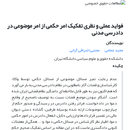
فواید عملی و نظری تفکیک امر حکمی از امر موضوعی در
دادرسی مدنی
نویسندگان
مجید غمامی
مجتبی اشراقی آرانی
دانشکده حقوق و علوم سیاسی دانشگاه تهران
چکیده
عدم رعایت تمیز مسائل موضوعی از مسائل حکمی توسط وکلا،
کارشناسان و قضات آثار نامطلوبی در نظام دادرسی مدنی به بار می آورد
که هم اکنون نیز به طور قابل ملاحظه ای دامنگیر نظام قضایی ایران شده
است. آشکار نبودن موضع قضات نسبت به توصیف ناصحیح از وقایع
دعوا در دادخواست، فراتر رفتن دادرس در رسیدگی و صدور حکم از
چهارچوب موضوعات ارئه شده بوسیله طرفین، گشاده دستی دیوان
عالی در تفسیر قراردادها و ارزیابی دلایل، انفعال دادرس در امور حکمی
دعوا، اظهار نظر کارشناس در مسائل حکمی دعوا، و ... همگی از معضلات
کنونی دادگستری ماست که در این مقاله بر اساس تفکیک صحیح حکم