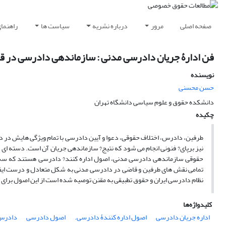
صفحه اصلی
مرور
درباره نشریه
سیاست ها
راهنما
فن ادارۀ جریان دادرسی مدنی : سازماندهی دادرسی در 
نویسنده
حسن محسنی
دانشکده حقوق و علوم سیاسی دانشگاه تهران
چکیده
طرفین، دادرس، اختلاف حقوقی، دعوا و آیین دادرسی با تمام ویژگی هایش در داد
نیز برپای? فنونی انجام می شود که نتیج? سازماندهی جریان آن است. دسته ا
حقوقی سازماندهی دادرسی مدنی، اصول اداره کنند? دادرسی هستند که سه ع
تمامی نقش های طرفین و قاضی در دادرسی مدنی به شکل متعادل و درست ایفا 
نظام دادرسی ایران و حقوق تطبیقی به مقنن توصیه شده است از این اصول برای
کلیدواژه‌ها
اداره جریان دادرسی
اصول اداره کنندۀ دادرسی.
اصول دادرسی
دادرس