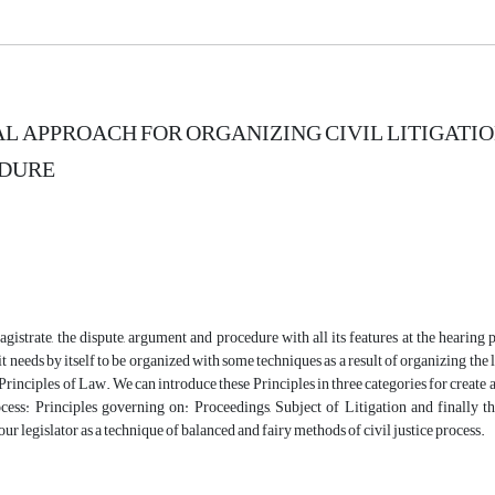
L APPROACH FOR ORGANIZING CIVIL LITIGATIO
EDURE
magistrate, the dispute, argument and procedure with all its features at the hearing
t it needs by itself to be organized with some techniques as a result of organizing th
rinciples of Law. We can introduce these Principles in three categories for create a b
rocess: Principles governing on: Proceedings, Subject of Litigation and finally 
our legislator as a technique of balanced and fairy methods of civil justice process.