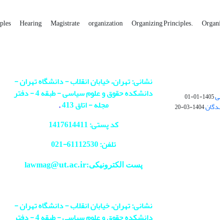
iples
Hearing
Magistrate
organization
Organizing Principles.
Organi
نشانی: تهران، خیابان انقلاب - دانشگاه تهران -
دانشکده حقوق و علوم سیاسی - طبقه 4 - دفتر
ی
1405-01-01
مجله - اتاق 413
.
ندگان
1404-03-20
کد پستی: 1417614411
تلفن: 61112530-
021
@ut.ac.ir
پست الکترونیکی:lawmag
نشانی: تهران، خیابان انقلاب - دانشگاه تهران -
دانشکده حقوق و علوم سیاسی - طبقه 4 - دفتر