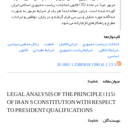
مزبور عیناً در ماده (35) قانون انتخابات ریاست جمهوری اسلامی ایران
آورده شده است. دراین مقاله ابتداً هر یک از شرایط مزبور به صورت
جداگانه مورد تحلیل و بررسی قرار گرفته و در پایان، نواقص و ایرادات
مطرح و راهکارهای لازم ارائه می شود.
کلیدواژه‌ها
انتخابات ریاست جمهوری
ایرانی الاصل
تابعیت
رجال مذهبی سیاسی
شرایط اخلاقی.
شرایط ریاست جمهوری
شرایط عقیدتی
قانون
اساسی
20.1001.1.25885618.1390.41.1.13.1
عنوان مقاله
English
LEGAL ANALYSIS OF THE PRINCIPLE (115)
OF IRAN’S CONSTITUTION WITH RESPECT
TO PRESIDENT QUALIFICATIONS
نویسندگان
English