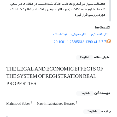
معضلات بسیار در قلمرو معاملات املاک شده است. در مقاله حاضر سعی
شده تا با توجه به نکات مزبور، آثار حقوقی و اقتصادی نظام ثبت املاک
مورد بررسی قرار گیرد.
کلیدواژه‌ها
آثار اقتصادی
آثار حقوقی
ثبت املاک
20.1001.1.25885618.1390.41.2.7.7
عنوان مقاله
English
THE LEGAL AND ECONOMIC EFFECTS OF
THE SYSTEM OF REGISTRATION REAL
PROPERTIES
نویسندگان
English
1
2
Mahmood Saber
Nasrin Tabatabaee Hesaree
چکیده
English