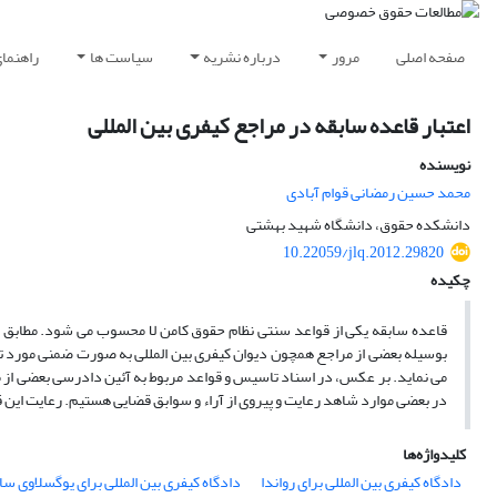
صفحه اصلی
مرور
درباره نشریه
سیاست ها
راهنما
اعتبار قاعده سابقه در مراجع کیفری بین المللی
نویسنده
محمد حسین رمضانی قوام آبادی
دانشکده حقوق، دانشگاه شهید بهشتی
10.22059/jlq.2012.29820
چکیده
قاعده سابقه یکی از قواعد سنتی نظام حقوق کامن لا محسوب می شود. مطابق این
بوسیله بعضی از مراجع همچون دیوان کیفری بین المللی به صورت ضمنی مورد ت
می نماید. بر عکس، در اسناد تاسیس و قواعد مربوط به آئین دادرسی بعضی از مر
در بعضی موارد شاهد رعایت و پیروی از آراء و سوابق قضایی هستیم. رعایت این ق
کلیدواژه‌ها
دادگاه کیفری بین المللی برای رواندا
دادگاه کیفری بین المللی برای یوگسلاوی سا