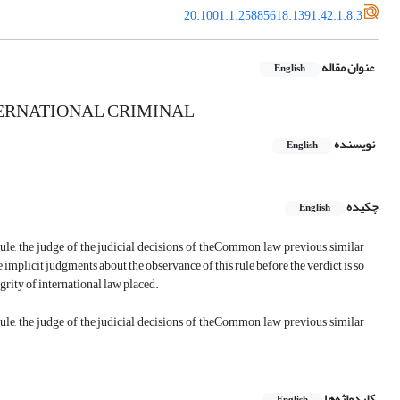
20.1001.1.25885618.1391.42.1.8.3
عنوان مقاله
English
NTERNATIONAL CRIMINAL
نویسنده
English
چکیده
English
rule, the judge of the judicial decisions of theCommon law previous similar
e implicit judgments about the observance of this rule before the verdict is so
egrity of international law placed.
rule, the judge of the judicial decisions of theCommon law previous similar
کلیدواژه‌ها