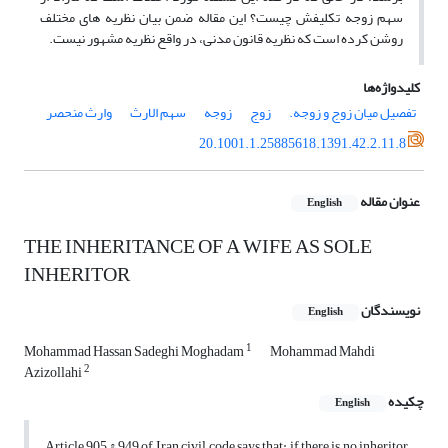
سهم زوجه تکلیفش چیست؟ این مقاله ضمن بیان نظریه های مختلف
روشن کرده است که نظریه قانون مدنی، در واقع نظریه مشهور نیست.
کلیدواژه‌ها
تفصیل میان زوج و زوجه.
زوج
زوجه
سهم الارث
وارث منحصر
20.1001.1.25885618.1391.42.2.11.8
عنوان مقاله
English
THE INHERITANCE OF A WIFE AS SOLE
INHERITOR
نویسندگان
English
1
Mohammad Hassan Sadeghi Moghadam
Mohammad Mahdi
2
Azizollahi
چکیده
English
Article 905 & 949 of Iran civil code says that: if there is no inheritor