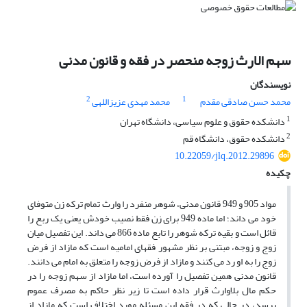
سهم الارث زوجه منحصر در فقه و قانون مدنی
نویسندگان
2
1
محمد حسن صادقی مقدم
محمد مهدی عزیزاللهی
1
دانشکده حقوق و علوم سیاسی، دانشگاه تهران
2
دانشکده حقوق، دانشگاه قم
10.22059/jlq.2012.29896
چکیده
مواد 905 و 949 قانون مدنی، شوهر منفرد را وارث تمام ترکه زن متوفای
خود می داند؛ اما ماده 949 برای زن فقط نصیب خودش یعنی یک ربع را
قائل است و بقیه ترکه شوهر را تابع ماده 866 می داند. این تفصیل میان
زوج و زوجه، مبتنی بر نظر مشهور فقهای امامیه است که مازاد از فرض
زوج را به او رد می کنند و مازاد از فرض زوجه را متعلق به امام می دانند.
قانون مدنی همین تفصیل را آورده است، اما مازاد از سهم زوجه را در
حکم مال بلاوارث قرار داده است تا زیر نظر حاکم به مصرف عموم
برسد، در حالی که در فقه این مسئله مورد اختلاف است که مازاد از