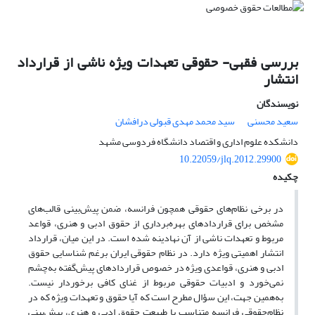
بررسی فقهی- حقوقی تعهدات ویژه ناشی از قرارداد
انتشار
نویسندگان
سعید محسنی
سید محمد مهدی قبولی درافشان
دانشکده علوم اداری و اقتصاد دانشگاه فردوسی مشهد
10.22059/jlq.2012.29900
چکیده
در برخی نظام‌های حقوقی همچون فرانسه، ضمن پیش‌بینی قالب‌های
مشخص برای قراردادهای بهره‌برداری از حقوق ادبی و هنری، قواعد
مربوط و تعهدات ناشی از آن نهادینه شده ‌است. در این میان، قرارداد
انتشار اهمیتی ویژه دارد. در نظام‌ حقوقی ایران برغم شناسایی حقوق
ادبی و هنری، قواعدی ویژه در خصوص قراردادهای پیش‌گفته به‌چشم
نمی‌خورد و ادبیات حقوقی مربوط از غنای کافی برخوردار نیست.
به‌همین جهت، این سؤال مطرح است که آیا حقوق و تعهدات ویژه که در
نظام‌حقوقی فرانسه متناسب با طبیعت حقوق ادبی و هنری، پیش‌بینی‌