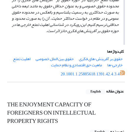
محدوده حقوق خصوصی و به عنوان حداقلِ حقوق به مانند تبعه داخلی
به صورت حداکثری به رسمیت بشناسیم و بالعکس در محدوده حقوق
عمومی و در مقام در خواست حداکثر حمایت، آن را به صورت محدود و
حداقلی ترسیم کنیم. این رویکرد در شناسائی اهلیت تمتع خارجی ها در
حوزه حقوق بر آفرینش های فکری حائز اثر است.
کلیدواژه‌ها
حقوق بر آفرینش¬های فکری
حقوق بین الملل خصوصی
اهلیت تمتع
خارجی¬ها
ماهیت حق اقتصادی و نظام حمایت
20.1001.1.25885618.1391.42.4.3.4
عنوان مقاله
English
THE ENJOYMENT CAPACITY OF
FOREIGNERS ON INTELLECTUAL
PROPERTY RIGHTS
نویسنده