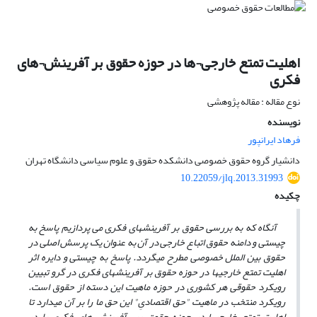
اهلیت تمتع خارجی¬ها در حوزه حقوق بر آفرینش¬های
فکری
نوع مقاله : مقاله پژوهشی
نویسنده
فرهاد ایرانپور
دانشیار گروه حقوق خصوصی دانشکده حقوق و علوم سیاسی دانشگاه تهران
10.22059/jlq.2013.31993
چکیده
آنگاه که به بررسی حقوق بر آفرینش­های فکری می پردازیم پاسخ به
چیستی و دامنه حقوق اتباع خارجی در آن به عنوان یک پرسش اصلی در
حقوق بین الملل خصوصی مطرح می­گردد. پاسخ به چیستی و دایره اثر
اهلیت تمتع خارجی­ها در حوزه حقوق بر آفرینش­های فکری در گرو تبیین
رویکرد حقوقی هر کشوری در حوزه ماهیت این دسته از حقوق است.
رویکرد منتخب در ماهیت "حق اقتصادیِ" این حق ما را بر آن می­دارد تا
اهلیت تمتع خارجی­ها در حوزه حقوق بر آفرینش های فکری را در