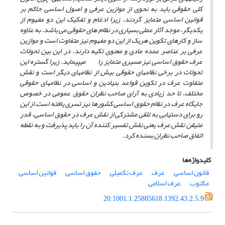
کلی حقوقی باید به نحوی از موازین عرفی و اصول اساسی حاکم بر
قوانین اساسی متمایز گردند، زیرا ادغام و تفکیک این دو مفهوم از
یکدیگر، موجد آثار عملی بسیاری در نظام های حقوقی می باشد. به علاوه
ساز و کارهای تکوین هریک از این دو مفهوم نیز متفاوت است و موازین
عرفی بر عناصر عمده مادی و معنوی تکیه دارند. در این بین تحولات
عرف حقوق اساسی نیز مسیری متمایز را می­پیماید. زیرا گستره این
تحولات در برخی نظام­های حقوقی بیش از نظام­های دیگر است و نقش
متفاوت عرف در تکوین قواعد بنیادین و اساسی در نظام­های حقوقی
مختلف، تا حد زیادی به آرای صاحب نظران حقوق عمومی در خصوص
جایگاه عرف در نظام حقوق اساسی کشورها نیز تسری یافته است.از این
رو برای دستیابی به تلقی مشترکی از نقش عرف در حقوق اساسی، قدر
متیقن نقش عرف یعنی نقش تفسیر کننده آن را باید پذیرفت و به نقطه
اتفاق صاحب نظران بسنده کرد.
کلیدواژه‌ها
قانون اساسی
عرف
عرف تکمیلی
حقوق اساسی
قوانین اساسی
مکتوب
عرف اسلامی
20.1001.1.25885618.1392.43.2.5.9