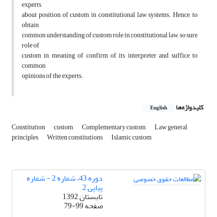
experts
about position of custom in constitutional law systems. Hence, to
obtain
common understanding of custom role in constitutional law, so sure
role of
custom in meaning of confirm of its interpreter and suffice to
common
opinions of the experts.
کلیدواژه‌ها
English
Constitution
custom
Complementary custom
Law general
principles
Written constitutions
Islamic custom
دوره 43، شماره 2 - شماره
پیاپی 2
تابستان 1392
صفحه
79-99