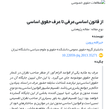
از قانون اساسی عرفی تا عرف حقوق اساسی
نوع مقاله : مقاله پژوهشی
نویسنده
خیرالله پروین
دانشیار گروه حقوق عمومی دانشکده حقوق و علوم سیاسی دانشگاه تهران
10.22059/jlq.2013.35271
چکیده
عرف به مثابه یکی از قواعد الزام آور، از منظر صاحب نظران در شمار
منابع حقوق موضوعه جای می گیرد. با این حال تبیین جایگاه آن در
حقوق اساسی نیز نیازمند شناخت سابقه حضور عرف در اسناد بنیادین
حاکم بر جوامع بشری می باشد. تقسیم مشهور قوانین اساسی به دو نوع
عمده مدون و عرفی، تنها تبیین کننده بخشی از این جایگاه گسترده
خواهد بود؛ زیرا تقسیم فوق به باور بسیاری از صاحب نظران تقسیمی
نسبی است و قوانین اساسی مدون نیز در موازین و ساختارهای خود از
زمینه­های عرفی برخوردارند. از سوی دیگر مفاهیم مشابهی چون اصول