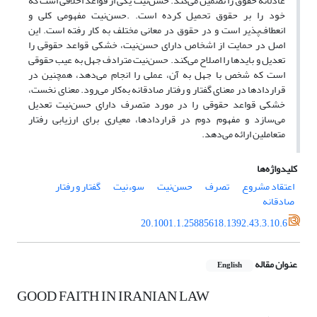
عادلانۀ حقوق را تضمین می‌کند. حسن‌نیت یکی از قواعد اخلاقی است که
خود را بر حقوق تحمیل کرده است. .حسن‌نیت مفهومی کلی و
انعطاف‌پذیر است و در حقوق در معانی مختلف به کار رفته است. این
اصل در حمایت از اشخاص دارای حسن‌نیت، خشکی قواعد حقوقی را
تعدیل و بایدها را اصلاح می‌کند. حسن‌نیت مترادف جهل به عیب حقوقی
است که شخص با جهل به آن، عملی را انجام می‌دهد، همچنین در
قراردادها در معنای گفتار و رفتار صادقانه به‌کار می‌رود. معنای نخست،
خشکی قواعد حقوقی را در مورد متصرف دارای حسن‌نیت تعدیل
می‌سازد و مفهوم دوم در قراردادها، معیاری برای ارزیابی رفتار
متعاملین ارائه می‌دهد.
کلیدواژه‌ها
اعتقاد مشروع
تصرف
حسن‌نیت
سوءنیت
گفتار و رفتار
صادقانه
20.1001.1.25885618.1392.43.3.10.6
عنوان مقاله
English
GOOD FAITH IN IRANIAN LAW