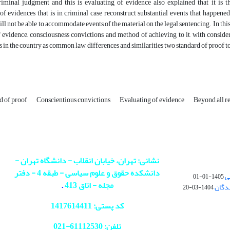
riminal judgment and this is evaluating of evidence also explained that it is
f evidences that is in criminal case reconstruct substantial events that happened
ill not be able to accommodate events of the material on the legal sentencing. In this
 evidence, consciousness convictions and method of achieving to it, with conside
s in the country as common law, differences and similarities two standard of proof t
d of proof
Conscientious convictions
Evaluating of evidence
Beyond all r
نشانی: تهران، خیابان انقلاب - دانشگاه تهران -
دانشکده حقوق و علوم سیاسی - طبقه 4 - دفتر
ی
1405-01-01
مجله - اتاق 413
.
ندگان
1404-03-20
کد پستی: 1417614411
تلفن: 61112530-
021