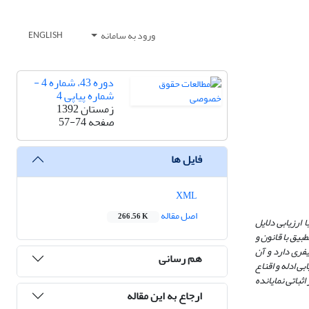
ورود به سامانه
ENGLISH
دوره 43، شماره 4 -
شماره پیاپی 4
زمستان 1392
صفحه
57-74
فایل ها
XML
اصل مقاله
266.56 K
ا ارزیابی دلایل
بیق با قانون و
فری دارد و آن
هم رسانی
بی ادله و اقناع
ثباتی نمایانده
ارجاع به این مقاله