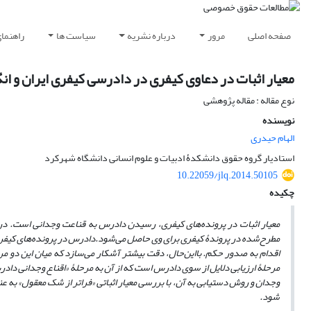
صفحه اصلی
مرور
درباره نشریه
سیاست ها
راهنما
معیار اثبات در دعاوی کیفری در دادرسی کیفری ایران و ان
نوع مقاله : مقاله پژوهشی
نویسنده
الهام حیدری
استادیار گروه حقوق دانشکدۀ ادبیات و علوم انسانی دانشگاه شهرکرد
10.22059/jlq.2014.50105
چکیده
معیار اثبات در پرونده‌های کیفری، رسیدن دادرس به قناعت وجدانی است. در
مطرح‌شده در پروندۀ کیفری برای وی حاصل می‌شود.
دادرس در پرونده‌های کیفری 
اقدام به صدور حکم. بااین‌حال، دقت بیشتر آشکار می‌سازد که میان این دو 
مرحلۀ ارزیابی دلایل از سوی دادرس است که از آن به مرحلۀ
«
اقناع وجدانی داد
وجدان و روش دستیابی به آن، با بررسی معیار اثباتی
«
فراتر از شک معقول
»
به عن
شود.