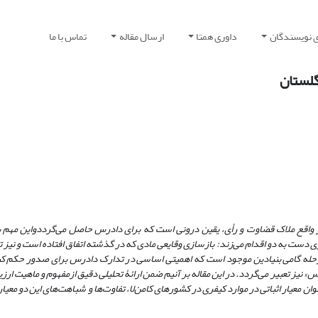
ی نویسندگان
داوری همتا
ارسال مقاله
تماس با ما
گلستان
 واقع ملاک قضاوت و رأی، یقین درونی است که برای دادرس حاصل می‌گردد
و
این مهم ب
دست به دو اقدام می‌زند: بازسازی وقایعی مادی ‌که در گذشته اتفاق افتاده‌ است و نیز تط
مرحله گامی بنیادین موجود است که اهمیتی اساسی در تدارک دادرس برای صدور حکم کی
رس
»
نیز تعبیر می‌گردد. در این مقاله بر آنیم ضمن ارائۀ تحلیلی دقیق از
مفهوم و ماهیت ارزیا
وان معیار اثباتی در موارد کیفری در کشورهای کامن‌لا، تفاوت‌ها و شباهت‌های این دو معیار ا