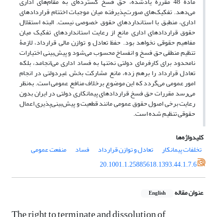
مادۀ 48 مقررۀ یادشده، حق فسخ گسترده‌ای به مقام‌های اداری
می‌دهد. تفکیک‌های صورت‌پذیرفته میان موجبات اختتام قراردادهای
اداری، منطبق با استانداردهای حقوق خصوصی نیست. البته استقلال
حقوق قراردادهای اداری مانع از رعایت استانداردهای تفکیک میان
مفاهیم حقوقی نخواهد بود. حفظ تعادل و توازن مالی قرارداد، لازمۀ
تنظیم منطقی حق فسخ و انفساخ محسوب می‌شود و پیش‌بینی اختیارات
نامحدود برای کارفرمای دولتی نه‌تنها به فساد اداری می‌انجامد، بلکه
تعادل قرارداد را برهم زده، مانع مشارکت بخش غیردولتی در انجام
امور عمومی می‌گردد که این موضوع برخلاف منافع عمومی است. به‌نظر
می‌رسد مقررات حق فسخ قراردادهای پیمانکاری دولتی در ایران بدون
رعایت برخی اصول حقوق عمومی مانند قطعیت و پیش‌بینی‌پذیری اعمال
حقوقی تنظیم شده است.
کلیدواژه‌ها
تخلفات پیمانکار
تعادل و توازن قرارداد
فساد
منفعت عمومی
20.1001.1.25885618.1393.44.1.7.6
عنوان مقاله
English
The right to terminate and dissolution of