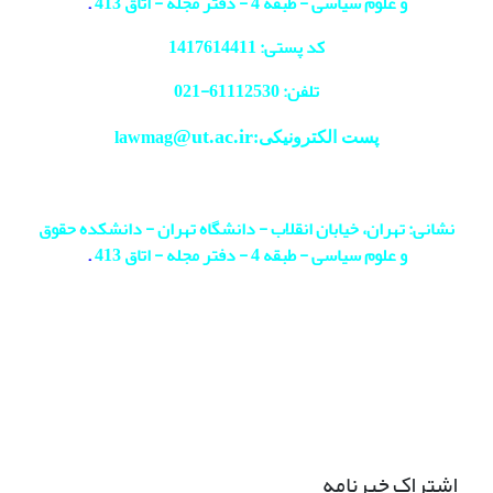
و علوم سیاسی - طبقه 4 - دفتر مجله - اتاق 413
.
کد پستی: 1417614411
تلفن: 61112530-
021
@ut.ac.ir
پست الکترونیکی:lawmag
نشانی: تهران، خیابان انقلاب - دانشگاه تهران - دانشکده حقوق
و علوم سیاسی - طبقه 4 - دفتر مجله - اتاق 413
.
اشتراک خبرنامه