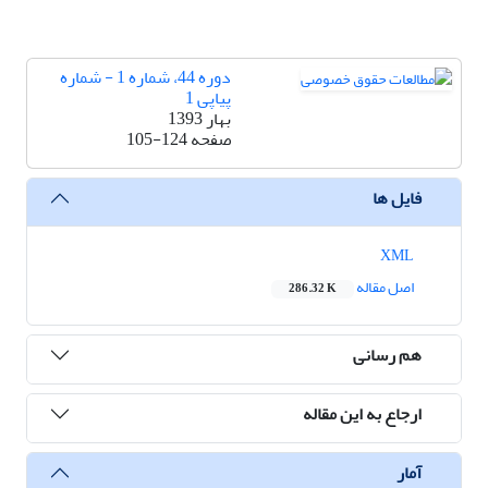
دوره 44، شماره 1 - شماره
پیاپی 1
بهار 1393
صفحه
105-124
فایل ها
XML
اصل مقاله
286.32 K
هم رسانی
ارجاع به این مقاله
آمار