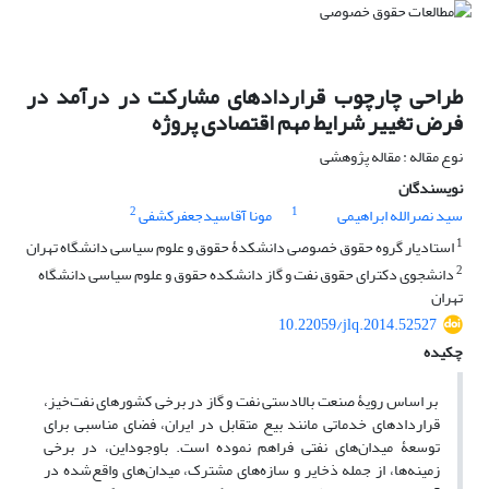
طراحی چارچوب قراردادهای مشارکت در درآمد در
فرض تغییر شرایط مهم اقتصادی پروژه
نوع مقاله : مقاله پژوهشی
نویسندگان
2
1
سید نصرالله ابراهیمی
مونا آقاسیدجعفرکشفی
1
استادیار گروه حقوق خصوصی دانشکدۀ حقوق و علوم سیاسی دانشگاه تهران
2
دانشجوی دکترای حقوق نفت و گاز دانشکده حقوق و علوم سیاسی دانشگاه
تهران
10.22059/jlq.2014.52527
چکیده
بر اساس رویۀ صنعت بالادستی نفت و گاز در برخی کشورهای نفت‌خیز،
قراردادهای خدماتی مانند بیع متقابل در ایران، فضای مناسبی برای
توسعۀ میدان‌های نفتی فراهم نموده است. باوجوداین، در برخی
زمینه‌ها، از جمله ذخایر و سازه‌های مشترک، میدان‌های واقع‌شده در