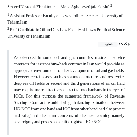
1
2
Seyyed Nasrolah Ebrahimi
Mona Agha seyed jafar kashfi
1
Assistant Professor, Faculty of Law & Political Science, University of
Tehran, Iran
2
PhD Candidate in Oil and Gas Law, Faculty of Law & Political Science,
University of Tehran, Iran
چکیده
English
As observed in some oil and gas countries, upstream service
contracts, for instance buy-back contract in Iran, would provide an
appropriate environment for the development of oil and gas fields.
However, certain cases, such as common structures and reservoirs,
deep sea oil fields or second and third generations of an oil field
may require more attractive contractual mechanisms in the eyes of
IOCs. For this purpose, the suggested framework of Revenue
Sharing Contract would bring balancing situation between
HC/NOC from one hand and IOC from other hand, and also protect
and safeguard the main concerns of the host country, namely,
sovereignty and possession or title rights of HC/NOC.