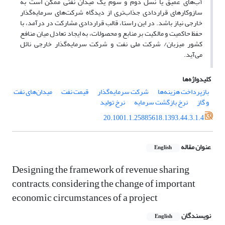
آب‌های عمیق یا نسل دوم و سوم یک میدان نفتی ممکن است به
سازوکارهای قراردادی جذاب‌تری از دیدگاه شرکت‌های سرمایه‌گذار
خارجی نیاز باشد. در این راستا، قالب قراردادی مشارکت در درآمد، با
حفظ حاکمیت و مالکیت بر منابع و محصولات، به ایجاد تعادل میان منافع
کشور میزبان/ شرکت ملی نفت و شرکت سرمایه‌گذار خارجی نائل
می‌آید.
کلیدواژه‌ها
بازپرداخت هزینه‌ها
شرکت سرمایه‌گذار
قیمت نفت
میدان‌های نفت
و گاز
نرخ بازگشت سرمایه
نرخ تولید
20.1001.1.25885618.1393.44.3.1.4
عنوان مقاله
English
Designing the framework of revenue sharing
contracts, considering the change of important
economic circumstances of a project
نویسندگان
English