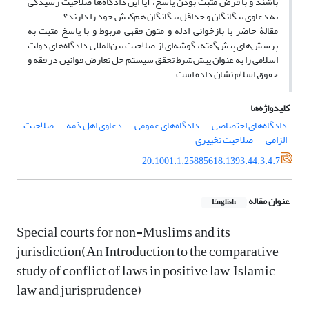
باشند و با فرض مثبت بودن پاسخ، آیا این دادگاه‌ها صلاحیت رسیدگی
به دعاوی بیگانگان و حداقل بیگانگان هم‌کیش خود را دارند؟
مقالۀ حاضر با بازخوانی ادله و متون فقهی مربوط و با پاسخ مثبت به
پرسش‌های پیش‌گفته، گوشه‌ای از صلاحیت بین‌المللی دادگاه‌های دولت
اسلامی را به عنوان پیش‌شرط تحقق سیستم حل تعارض قوانین در فقه و
حقوق اسلام نشان داده است.
کلیدواژه‌ها
دادگاه‌های اختصاصی
دادگاه‌های عمومی
دعاوی اهل ذمه
صلاحیت
الزامی
صلاحیت تخییری
20.1001.1.25885618.1393.44.3.4.7
عنوان مقاله
English
Special courts for non-Muslims and its
jurisdiction(An Introduction to the comparative
study of conflict of laws in positive law, Islamic
law and jurisprudence)