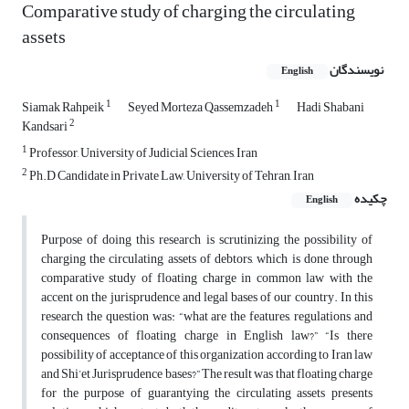
Comparative study of charging the circulating
assets
نویسندگان
English
1
1
Siamak Rahpeik
Seyed Morteza Qassemzadeh
Hadi Shabani
2
Kandsari
1
Professor, University of Judicial Sciences, Iran
2
Ph.D Candidate in Private Law, University of Tehran, Iran
چکیده
English
Purpose of doing this research is scrutinizing the possibility of
charging the circulating assets of debtors, which is done through
comparative study of floating charge in common law with the
accent on the jurisprudence and legal bases of our country. In this
research the question was: “what are the features, regulations and
consequences of floating charge in English law?” “Is there
possibility of acceptance of this organization according to Iran law
and Shi’et Jurisprudence bases?” The result was that floating charge
for the purpose of guarantying the circulating assets presents