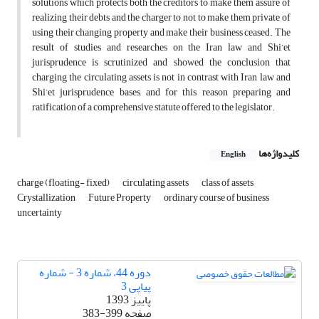
solutions which protects both the creditors to make them assure of
realizing their debts and the charger to not to make them private of
using their changing property and make their business ceased. The
result of studies and researches on the Iran law and Shi’et
jurisprudence is scrutinized and showed the conclusion that
charging the circulating assets is not in contrast with Iran law and
Shi’et jurisprudence bases, and for this reason preparing and
ratification of a comprehensive statute offered to the legislator.
کلیدواژه‌ها
English
charge (floating- fixed)
circulating assets
class of assets
Crystallization
Future Property
ordinary course of business
uncertainty
دوره 44، شماره 3 - شماره
پیاپی 3
پاییز 1393
صفحه
383-399