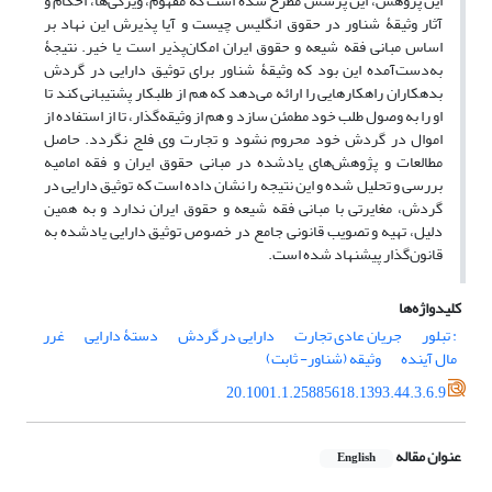
این پژوهش، این پرسش مطرح شده است که مفهوم، ویژگی‌ها، احکام و
آثار وثیقۀ شناور در حقوق انگلیس چیست و آیا پذیرش این نهاد بر
اساس مبانی فقه شیعه و حقوق ایران امکان‌پذیر است یا خیر. نتیجۀ
به‌دست‌آمده این بود که وثیقۀ شناور برای توثیق دارایی در گردش
بدهکاران راهکارهایی را ارائه می‌دهد که هم از طلبکار پشتیبانی ‌کند تا
او را به وصول طلب خود مطمئن سازد و هم از وثیقه‌گذار، تا از استفاده از
اموال در گردش خود محروم نشود و تجارت وی فلج نگردد. حاصل
مطالعات و پژوهش‌های یادشده در مبانی حقوق ایران و فقه امامیه
بررسی و تحلیل شده و این نتیجه را نشان داده است که توثیق دارایی در
گردش، مغایرتی با مبانی فقه شیعه و حقوق ایران ندارد و به همین
دلیل، تهیه و تصویب قانونی جامع در خصوص توثیق دارایی یادشده به
قانون‌گذار پیشنهاد شده است.
کلیدواژه‌ها
: تبلور
جریان عادی تجارت
دارایی در گردش
دستۀ دارایی
غرر
مال آینده
وثیقه (شناور- ثابت)
20.1001.1.25885618.1393.44.3.6.9
عنوان مقاله
English