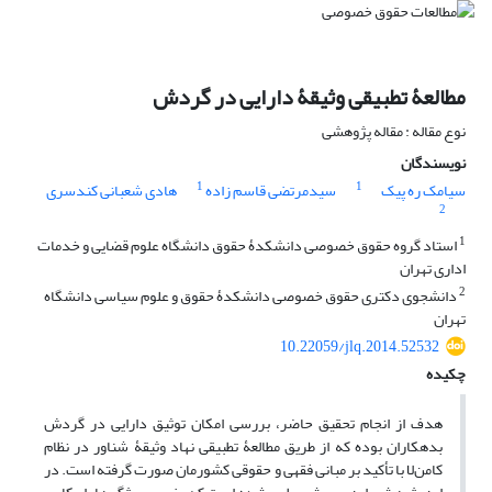
مطالعۀ تطبیقی وثیقۀ دارایی در گردش
نوع مقاله : مقاله پژوهشی
نویسندگان
1
1
سیامک ره پیک
سیدمرتضی قاسم زاده
هادی شعبانی کندسری
2
1
استاد گروه حقوق خصوصی دانشکدۀ حقوق دانشگاه علوم قضایی و خدمات
اداری تهران
2
دانشجوی دکتری حقوق خصوصی دانشکدۀ حقوق و علوم سیاسی دانشگاه
تهران
10.22059/jlq.2014.52532
چکیده
هدف از انجام تحقیق حاضر، بررسی امکان توثیق دارایی در گردش
بدهکاران بوده که از طریق مطالعۀ تطبیقی نهاد وثیقۀ شناور در نظام
کامن‌لا با تأکید بر مبانی فقهی و حقوقی کشورمان صورت گرفته است. در