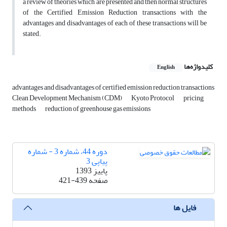
a review of theories which are presented and then normal structures
of the Certified Emission Reduction transactions with the
advantages and disadvantages of each of these transactions will be
stated.
کلیدواژه‌ها
English
advantages and disadvantages of certified emission reduction transactions
Clean Development Mechanism (CDM)
Kyoto Protocol
pricing
methods
reduction of greenhouse gas emissions
دوره 44، شماره 3 - شماره
پیاپی 3
پاییز 1393
صفحه
421-439
فایل ها