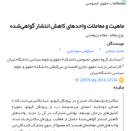
ماهیت و معاملات واحدهای کاهش انتشار گواهی‌شده
نوع مقاله : مقاله پژوهشی
نویسندگان
2
1
مجید غمامی
سیاوش سفیداری
1
استادیار گروه حقوق خصوصی دانشکدۀ حقوق و علوم سیاسی دانشگاه تهران
2
کارشناس ارشد حقوق تجاری اقتصادی بین‌المللی دانشکدۀ حقوق و علوم
سیاسی دانشگاه تهران
10.22059/jlq.2014.52534
چکیده
مکانیزم توسعۀ پاک مندرج در پروتکل کیوتو، تنها مکانیزمی است که با
هدفی دوجانبه، اعضای غیرضمیمۀ «ب» از پروتکل کیوتو، به‌ویژه
کشورهای درحال توسعه، تواناییِ مشارکت در آن را دارند. واحدهای
کاهش انتشار گواهی‌شدۀ حاصل از فعالیت پروژه‌ای مکانیزم یادشده،
واحدهای قابل معامله‌ای هستند که معمولاً از سوی مشارکت‌کنندگانِ این