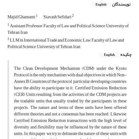
نویسندگان
English
1
2
Majid Ghamami
Siavash Sefidari
1
Assistant Professor, Faculty of Law and Political Science, University of
Tehran, Iran
2
LLM in International Trade and Economic Law, Faculty of Law and
Political Science, University of Tehran, Iran
چکیده
English
The Clean Development Mechanism (CDM) under the Kyoto
Protocol is the only mechanism with dual objectives in which Non-
Annex B Countries of the protocol, particular developing countries,
have the ability to participate in it. Certified Emission Reduction
(CER) Units resulting from the activities of the CDM projects are
the tradable units that usually traded by the participants in these
projects. The nature and terms of these units have been offered
different theories and not a consensus has been reached. Likewise,
Certified Emission Reduction transactions with the high level of
diversity and flexibility may be influenced by the nature of these
units. In this paper, we try to delineate the nature of these units with