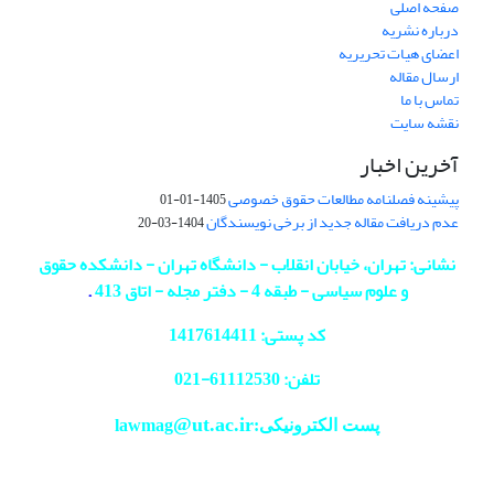
صفحه اصلی
درباره نشریه
اعضای هیات تحریریه
ارسال مقاله
تماس با ما
نقشه سایت
آخرین اخبار
پیشینه فصلنامه مطالعات حقوق خصوصی
1405-01-01
عدم دریافت مقاله جدید از برخی نویسندگان
1404-03-20
نشانی: تهران، خیابان انقلاب - دانشگاه تهران - دانشکده حقوق
و علوم سیاسی - طبقه 4 - دفتر مجله - اتاق 413
.
کد پستی: 1417614411
تلفن: 61112530-
021
@ut.ac.ir
پست الکترونیکی:lawmag