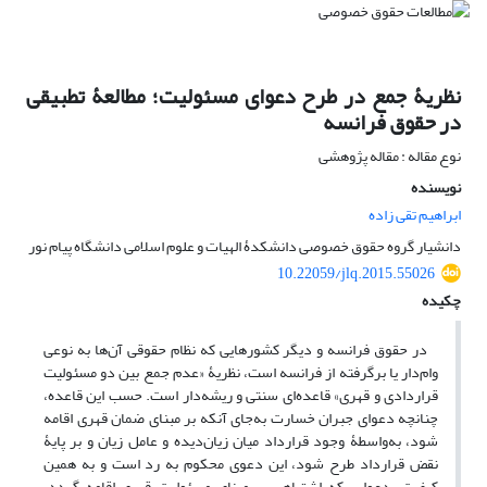
نظریۀ جمع در طرح دعوای مسئولیت؛ مطالعۀ تطبیقی
در حقوق فرانسه
نوع مقاله : مقاله پژوهشی
نویسنده
ابراهیم تقی زاده
دانشیار گروه حقوق خصوصی دانشکدۀ الهیات و علوم اسلامی دانشگاه پیام نور
10.22059/jlq.2015.55026
چکیده
در حقوق فرانسه و دیگر کشورهایی که نظام حقوقی آن‌ها به نوعی
وام‌دار یا برگرفته از فرانسه است، نظریۀ «عدم جمع بین دو مسئولیت
قراردادی و قهری» قاعده‌ای سنتی و ریشه‌دار است. حسب این قاعده،
چنانچه دعوای جبران خسارت به‌جای آنکه بر مبنای ضمان قهری اقامه
شود، به‌واسطۀ وجود قرارداد میان زیان‌دیده و عامل زیان و بر پایۀ
نقض قرارداد طرح شود، این دعوی محکوم به رد است و به همین
کیفیت، دعوایی که اشتباهی بر مبنای مسئولیت قهری اقامه ‌گردد،