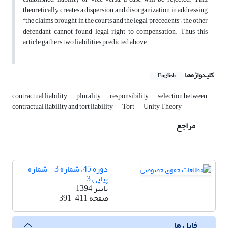
theoretically, creates a dispersion and disorganization in addressing
“the claims brought in the courts and the legal precedents”; the other
defendant cannot found legal right to compensation. Thus this
article gathers two liabilities predicted above.
کلیدواژه‌ها
English
contractual liability
plurality
responsibility
selection between
contractual liability and tort liability
Tort
Unity Theory
مراجع
دوره 45، شماره 3 - شماره
پیاپی 3
پاییز 1394
صفحه
391-411
فایل ها