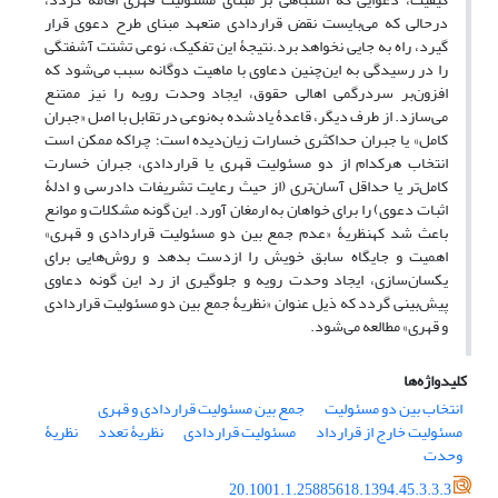
درحالی که می‌بایست نقض قراردادی متعهد مبنای طرح دعوی قرار
گیرد، راه به جایی نخواهد برد.نتیجۀ این تفکیک، نوعی تشتت آشفتگی
را در رسیدگی به این‌چنین دعاوی با ماهیت دوگانه سبب می‌شود که
افزون‌بر سردرگمی اهالی حقوق، ایجاد وحدت رویه را نیز ممتنع
می‌سازد. از طرف دیگر، قاعدۀ یادشده به‌نوعی در تقابل با اصل «جبران
کامل» یا جبران حداکثری خسارات زیان‌دیده است؛ چراکه ممکن است
انتخاب هرکدام از دو مسئولیت قهری یا قراردادی، جبران خسارت
کامل‌تر یا حداقل آسان‌تری (از حیث رعایت تشریفات دادرسی و ادلۀ
اثبات دعوی) را برای خواهان به ارمغان آورد. این گونه مشکلات و موانع
باعث شد کهنظریۀ «عدم جمع بین دو مسئولیت قراردادی و قهری»
اهمیت و جایگاه سابق خویش را ازدست بدهد و روش‌هایی برای
یکسان‌سازی، ایجاد وحدت رویه و جلوگیری از رد این گونه دعاوی
پیش‌بینی گردد که ذیل عنوان «نظریۀ جمع بین دو مسئولیت قراردادی
و قهری» مطالعه می‌‌شود.
کلیدواژه‌ها
انتخاب بین دو مسئولیت
جمع بین مسئولیت قراردادی و قهری
مسئولیت خارج از قرارداد
مسئولیت قراردادی
نظریۀ تعدد
نظریۀ
وحدت
20.1001.1.25885618.1394.45.3.3.3