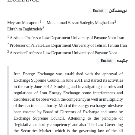
نویسندگان
English
1
2
Meysam Musapour
Mohammad Hassan Sadeghy Moghadam
3
Ebrahim Taghizadeh
1
Assistant Professor, Law Department, University of Payame Noor, Iran
2
Professor of Private Law Department, University of Tehran, Tehran, Iran
3
Associate Professor, Law Department, University of Payame Noor
چکیده
English
Iran Energy Exchange was established with the approval of
Exchange Supreme Council in June 2011, and started its activities
in the early June, 2012. Studying and investigating the rules and
regulations of Iran Energy Exchange, some interferences and
disorders can be observed in the competency as well as multiplicity
of the enactment authority. Most of the energy exchange rules have
been enacted by Board of Directors of Exchange and some by
Exchange Supreme Council. Attending to the principle of
“legislative authority competency” and also “The Law Governing
the Securities Market” ,which is the governing law of the all