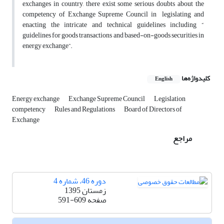
exchanges in country, there exist some serious doubts about the
competency of Exchange Supreme Council in legislating and
enacting the intricate and technical guidelines including “
guidelines for goods transactions and based-on-goods securities in
energy exchange”.
کلیدواژه‌ها
English
Energy exchange
Exchange Supreme Council
Legislation
competency
Rules and Regulations
Board of Directors of
Exchange
مراجع
دوره 46، شماره 4
زمستان 1395
صفحه
591-609