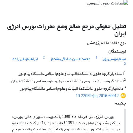
تحلیل حقوقی مرجع صالح وضع مقررات بورس انرژی
ایران
نوع مقاله : مقاله پژوهشی
نویسندگان
2
1
میثم موسی پور
محمد حسن صادقی مقدم
ابراهیم تقی زاده
3
1
استادیار گروه حقوق دانشکدۀ الهیات و علوم اسلامی دانشگاه پیام نور
2
استاد گروه حقوق خصوصی دانشکدۀ حقوق و علوم سیاسی دانشگاه تهران
3
دانشیار گروه حقوق دانشکدۀ الهیات و علوم اسلامی دانشگاه پیام نور
10.22059/jlq.2016.60012
چکیده
بورس انرژی در خرداد ماه 1390 با تصویب «شورای عالی بورس»
تشکیل شد و در اوایل خرداد 1391 فعالیت خود را آغاز کرد. با مطالعه و
بررسی مقررات بورس یادشده، نوعی تداخل در صلاحیت و تعدد مرجع