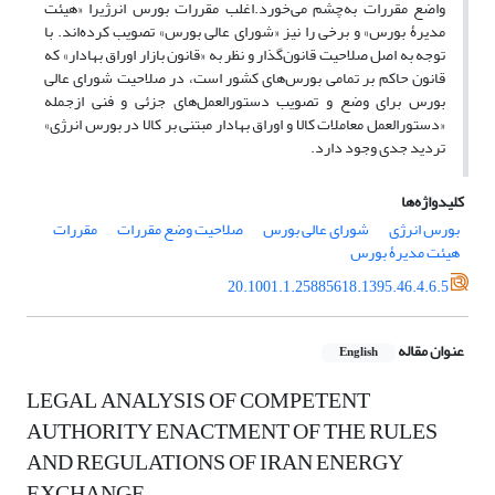
واضع مقررات به‌چشم می‌خورد.اغلب مقررات بورس انرژیرا «هیئت
مدیرۀ بورس» و برخی را نیز «شورای عالی بورس» تصویب کرده‌اند. با
توجه به اصل صلاحیت قانون‌گذار و نظر به «قانون بازار اوراق بهادار» که
قانون حاکم بر تمامی بورس‌های کشور است، در صلاحیت شورای عالی
بورس برای وضع و تصویب دستورالعمل‌های جزئی و فنی ازجمله
«دستورالعمل معاملات کالا و اوراق بهادار مبتنی بر کالا در بورس انرژی»
تردید جدی وجود دارد.
کلیدواژه‌ها
بورس انرژی
شورای عالی بورس
صلاحیت وضع مقررات
مقررات
هیئت مدیرۀ بورس
20.1001.1.25885618.1395.46.4.6.5
عنوان مقاله
English
LEGAL ANALYSIS OF COMPETENT
AUTHORITY ENACTMENT OF THE RULES
AND REGULATIONS OF IRAN ENERGY
EXCHANGE