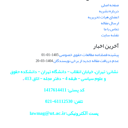
صفحه اصلی
درباره نشریه
اعضای هیات تحریریه
ارسال مقاله
تماس با ما
نقشه سایت
آخرین اخبار
پیشینه فصلنامه مطالعات حقوق خصوصی
1405-01-01
عدم دریافت مقاله جدید از برخی نویسندگان
1404-03-20
نشانی: تهران، خیابان انقلاب - دانشگاه تهران - دانشکده حقوق
و علوم سیاسی - طبقه 4 - دفتر مجله - اتاق 413
.
کد پستی: 1417614411
تلفن: 61112530-
021
@ut.ac.ir
پست الکترونیکی:lawmag