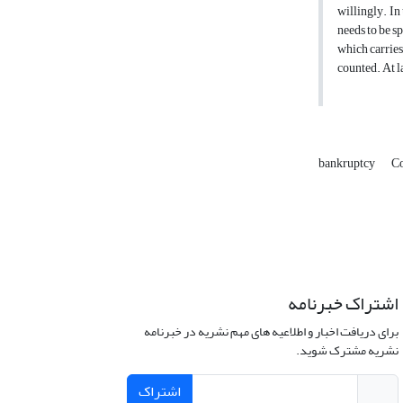
willingly. In 
needs to be s
which carries 
counted. At la
bankruptcy
Co
اشتراک خبرنامه
برای دریافت اخبار و اطلاعیه های مهم نشریه در خبرنامه
نشریه مشترک شوید.
اشتراک