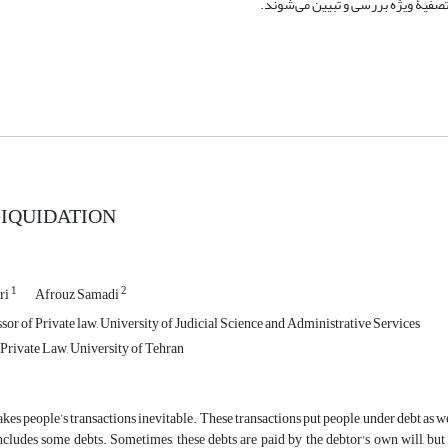
تصفیۀ ویژه بررسی و تبیین می‌شوند.
LIQUIDATION
1
2
ri
Afrouz Samadi
sor of Private law, University of Judicial Science and Administrative Services
Private Law, University of Tehran
akes people’s transactions inevitable. These transactions put people under debt as w
cludes some debts. Sometimes, these debts are paid by the debtor's own will, but 