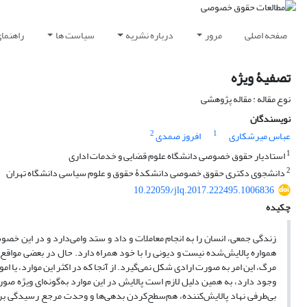
صفحه اصلی
مرور
درباره نشریه
سیاست ها
راهنما
تصفیۀ ویژه
نوع مقاله : مقاله پژوهشی
نویسندگان
2
1
عباس میرشکاری
افروز صمدی
1
استادیار حقوق خصوصی دانشگاه علوم قضایی و خدمات اداری
2
دانشجوی دکتری حقوق خصوصی دانشکدۀ حقوق و علوم سیاسی دانشگاه تهران
10.22059/jlq.2017.222495.1006836
چکیده
زندگی جمعی، انسان را به انجام معاملات و داد و ستد وامی‌دارد و در این خص
همواره پالایش‌شده نیست و دیونی را با خود همراه دارد. حال در بعضی مواقع
مرگ، این امر به صورت ارادی شکل نمی‌گیرد. از آ‌نجا که در اکثر این موارد، یا ا
وجود دارد، به همین دلیل لازم است پالایش در این موارد به‌گونه‌ای ویژه صورت 
بی‌طرفی نهاد پالایش‌کننده، هم‌سطح‌کردن بدهی‌ها و وحدت مرجع رسیدگی بر