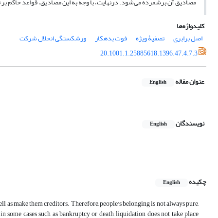
مصادیق آن برشمرده می‌شود. درنهایت، با وجه به این مصادیق، قواعد حاکم بر 
کلیدواژه‌ها
اصل برابری
تصفیۀ ویژه
فوت بدهکار
ورشکستگی انحلال شرکت
20.1001.1.25885618.1396.47.4.7.3
عنوان مقاله
English
نویسندگان
English
چکیده
English
ell as make them creditors. Therefore, people's belonging is not always pure,
in some cases such as bankruptcy or death, liquidation does not take place