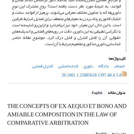
قواعد، به نتیجۀ مورد نظر دست یافته است؟ روح مشترک این نوع
داوری‌ها که با عناوین مختلف معرفی می‌شوند، پرهیز از قواعد سخت و
خشک قانون و پناه بردن به معیارهای منعطف برای تعدیل شرایط طرفین
است. با این حال، این معیار، خود نیز ابهام دارد و ازاین‌رو شایسته است
با نگرشی تطبیقی به این داوری، دقت در رویه‌های قضایی و اندیشه‌های
حقوقی، آن را قابل کنترل و قابل درک کرد. موضوع مقالۀ حاضر
شناسایی داوری مذکور و مفاهیم مرتبط با آن است.
کلیدواژه‌ها
انصاف
دادگاه
داوری
کدخدامنشی
کنترل قضایی
20.1001.1.25885618.1397.48.4.5.8
عنوان مقاله
English
THE CONCEPTS OF EX AEQUO ET BONO AND
AMIABLE COMPOSITION IN THE LAW OF
COMPARATIVE ARBITRATION
نویسنده