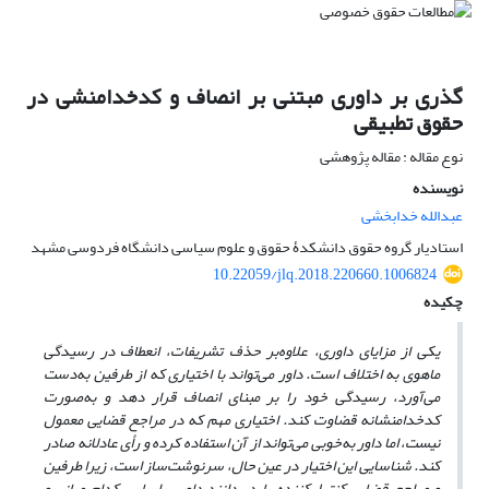
گذری بر داوری مبتنی بر انصاف و کدخدامنشی در
حقوق تطبیقی
نوع مقاله : مقاله پژوهشی
نویسنده
عبدالله خدابخشی
استادیار گروه حقوق دانشکدۀ حقوق و علوم سیاسی دانشگاه فردوسی مشهد
10.22059/jlq.2018.220660.1006824
چکیده
یکی از مزایای داوری، علاوه‌بر حذف تشریفات، انعطاف در رسیدگی
ماهوی به اختلاف است. داور می‌تواند با اختیاری که از طرفین به‌دست
می‌آورد، رسیدگی خود را بر مبنای انصاف قرار دهد و به‌صورت
کدخدامنشانه قضاوت کند. اختیاری مهم که در مراجع قضایی معمول
نیست، اما داور به‌خوبی می‌تواند از آن استفاده کرده و رأی عادلانه صادر
کند. شناسایی این اختیار در عین حال، سرنوشت‌ساز است، زیرا طرفین
و مراجع قضایی کنترل‌کننده باید بدانند داور براساس کدام مبانی و