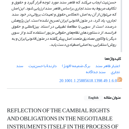
حسن‌نیت ایجاب می‌کند که ظاهر سند مورد توجه قرار گیرد و حقوق و
تکالیف مربوط به سند تجاری براساس ظاهر سند ارزیابی شود. این اصل
که می‌توان از آن به اصل «انعکاس حقوق و تعهدات برواتی در خود سند
تجاری» یاد کرد، در متون قانونی ایران تصریح نشده است. این پژوهش
درصدد است از سویی با مطالعۀ تطبیقی در اسناد بین‌المللی و حقوق
فرانسه، از دستاوردهای نظام‌های حقوقی مزبور استفاده کند و از سوی
دیگر با واکاوی مصادیق متعدد اصل پیش‌گفته در متون قانونی ایران و به
روش استقرایی، به اصلی اصطیادی دست یابد.
کلیدواژه‌ها
اعتبار ظاهر سند
برگ ضمیمه (الونژ)
دارندۀ با حسن‌نیت
سند
تجاری
سند جداگانه
20.1001.1.25885618.1398.49.1.6.0
عنوان مقاله
English
REFLECTION OF THE CAMBIAL RIGHTS
AND OBLIGATIONS IN THE NEGOTIABLE
INSTRUMENTS ITSELF IN THE PROCESS OF