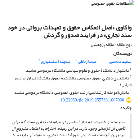
واکاوی «اصل انعکاس حقوق و تعهدات برواتی در خود
سند تجاری» در فرایند صدور و گردش
نوع مقاله : مقاله پژوهشی
نویسندگان
3
2
1
سعید محسنی
مهسا رباطی
تهمینه اسفندیاری
1
دانشیار دانشکدۀ حقوق و علوم سیاسی دانشگاه فردوسی مشهد
2
دانشجوی دکتری حقوق خصوصی دانشکدۀ حقوق دانشگاه تهران (پردیس
فارابی)
3
دانش‌آموختۀ کارشناسی ارشد حقوق خصوصی دانشگاه فردوسی مشهد
10.22059/jlq.2019.255736.1007030
چکیده
«سرعت» و «امنیت» دو نیاز اساسی در مراودات تجاری است که برای
تأمین آن الزاماتی وجود دارد. در این زمینه، احترام به اعتماد مشروع از
مهم‌ترین الزامات است. در حوزۀ اسناد تجاری، حمایت از دارنده با