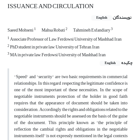
ISSUANCE AND CIRCULATION
نویسندگان
English
1
2
3
Saeed Mohseni
Mahsa Robati
Tahmineh Esfandiary
1
Associate Professor of Law, Ferdowsi University of Mashhad, Iran
2
PhD student in private law, University of Tehran, Iran
3
MA in private law, Ferdowsi University of Mashhad, Iran
چکیده
English
"Speed" and "security" are two basic requirements in commercial
relationships. In this regard, respecting the legitimate confidence is
one of the most important of these necessities. In the scope of
negotiable instruments, protection of the holder in good faith
requires that the appearance of document should be taken into
consideration. Accordingly, the rights and obligations related to the
negotiable instruments should be assessed on the basis of the guise
of the document. This principle known as “the principle of
reflection the cambial rights and obligations in the negotiable
instruments itself” is not expressly mentioned in the legal contexts