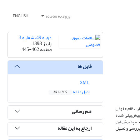
ورود به سامانه
ENGLISH
دوره 49، شماره 3
پاییز 1398
صفحه
445-462
فایل ها
XML
اصل مقاله
251.19 K
ظر، نظام حقوقی
هم رسانی
 پیش‌بینی شده
ست، پذیرش این
ارجاع به این مقاله
بررسی و تحلیل