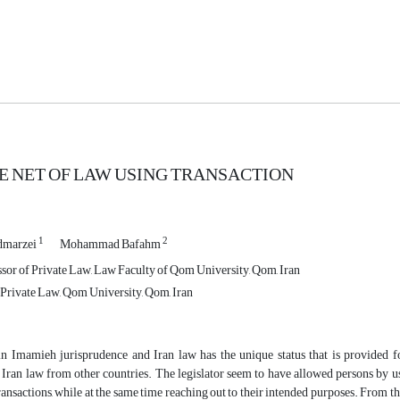
E NET OF LAW USING TRANSACTION
1
2
dmarzei
Mohammad Bafahm
ssor of Private Law, Law Faculty of Qom University, Qom, Iran
Private Law, Qom University, Qom, Iran
in Imamieh jurisprudence and Iran law has the unique status that is provided for
 Iran law from other countries. The legislator seem to have allowed persons by u
ransactions, while at the same time reaching out to their intended purposes. From thi