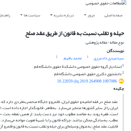
صفحه اصلی
مرور
درباره نشریه
سیاست ها
راهنما
حیله و تقلب نسبت به قانون از طریق عقد صلح
نوع مقاله : مقاله پژوهشی
نویسندگان
2
1
سیدمهدی دادمرزی
محمد بافهم
1
استادیار گروه حقوق خصوصی دانشکدۀ حقوق دانشگاه قم
2
دانشجوی دکتری حقوق خصوصی دانشگاه قم
10.22059/jlq.2019.264908.1007086
چکیده
عقد صلح در فقه امامیه و حقوق ایران، قلمرو و جایگاه منحصربه‌فردی دارد که بر
ایران را از سایر کشورها متمایز می‌سازد. به‌ظاهر، قانونگذار اجازه داده اس
است، طفره روند، به مقاصد مطلوب خود نیز دست یابند. از همین نقطه، بحث «
مطلب، به‌سادگی ممکن نباشد، چراکه قانون را با شبهۀ لغویت مواجه می‌سازد، 
قابلیت عقد صلح، به‌عنوان وسیله‌ای برای حیله و تقلب نسبت به قانون و قلمرو آ