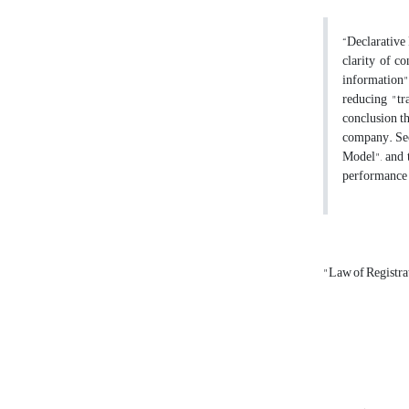
“Declarative 
clarity of c
information" 
reducing "tr
conclusion th
company. Sec
Model", and t
performance p
"Law of Registra