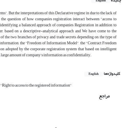
چکیده
English
ms”. But the interpretations of this Declarative regime in due to the lack of
 the question of how companies registration interact between "access to
 identifying a balanced approach of companies Registration in addition to
aper, based on a descriptive-analytical approach and We have come to the
ne of the two branches of privacy and trade secrets, depending on the type of
o information, the “Freedom of Information Model", the "Contract Freedom
tion adopted by the corporate registration system that based on intelligent
 large amount of company’s information as confidentiality.
کلیدواژه‌ها
English
"Right to access to the registered information"
مراجع