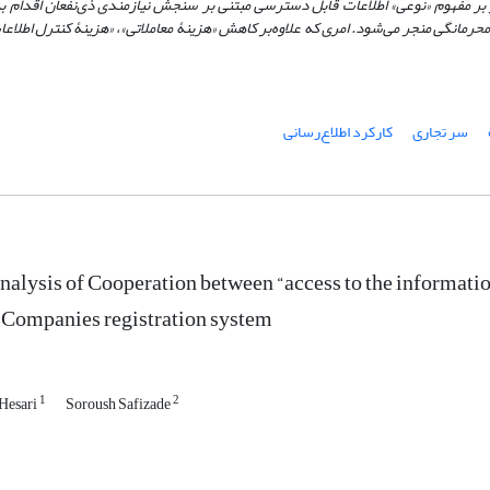
مفهوم «نوعی» اطلاعات قابل دسترسی مبتنی بر سنجش نیازمندی ذی‌نفعان اقدام به ا
رمانگی منجر می‌شود. امری که علاوه‌بر کاهش «هزینۀ معاملاتی»، «هزینۀ کنترل اطلاعا
سر تجاری
کارکرد اطلاع‌رسانی
alysis of Cooperation between “access to the information”
 Companies registration system
1
2
 Hesari
Soroush Safizade