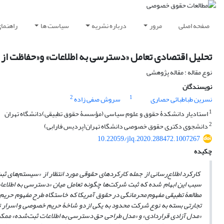
صفحه اصلی
مرور
درباره نشریه
سیاست ها
راهنما
تحلیل اقتصادی تعامل «دسترسی به اطلاعات» و«حفاظت از م
نوع مقاله : مقاله پژوهشی
نویسندگان
2
1
نسرین طباطبائی حصاری
سروش صفی زاده
1
استادیار دانشکدۀ حقوق و علوم سیاسی (مؤسسۀ حقوق تطبیقی)دانشگاه تهران
2
دانشجوی دکتری حقوق خصوصی دانشگاه تهران(پردیس فارابی)
10.22059/jlq.2020.288472.1007267
چکیده
کارکرد اطلاع‌رسانی از جمله کارکردهای حقوقی مورد انتظار از «سیستم‌های 
سبب این ابهام شده که ثبت شرکت‌ها چگونه تعامل میان «دسترسی به اطلاعات»
مطالعۀ تطبیقی مفهوم محرمانگی در حقوق آمریکا که خاستگاه طرح مفهوم حریم
تجارتی بسته به نوع شرکت محدود به یکی از دو شاخۀ حریم خصوصی و اسرار تجا
«مدل آزادی قراردادی» و «مدل طراحی حق دسترسی به اطلاعات ثبت‌شده» ممکن 