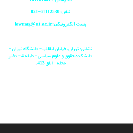
تلفن: 61112530-
021
@ut.ac.ir
پست الکترونیکی:lawmag
نشانی: تهران، خیابان انقلاب - دانشگاه تهران -
دانشکده حقوق و علوم سیاسی - طبقه 4 - دفتر
مجله - اتاق 413
.