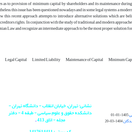
s as to provision of minimum capital by shareholders and its maintenance during t
theless, this issue has been questioned nowadays and in some legal systems a moder
w, this recent approach attempts to introduce alternative solutions which are be
 creditors rights. In conjunction with the study of traditional and modern approac
anian Law and recognize an intermediate approach to be the most proper solution for 
s
Legal Capital
Limited Liability
Maintenance of Capital
Minimum Capi
نشانی: تهران، خیابان انقلاب - دانشگاه تهران -
دانشکده حقوق و علوم سیاسی - طبقه 4 - دفتر
ی
1405-01-01
مجله - اتاق 413
.
ندگان
1404-03-20
کد پستی: 1417614411