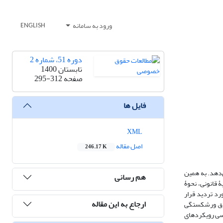
ورود به سامانه
ENGLISH
دوره 51، شماره 2
تابستان 1400
صفحه
295-312
فایل ها
XML
اصل مقاله
246.17 K
‌دهد. به همین
هم رسانی
 قانونی، نحوۀ
رد تردید قرار
ارجاع به این مقاله
حقوق ورشکستگی
رسی رویکردهای