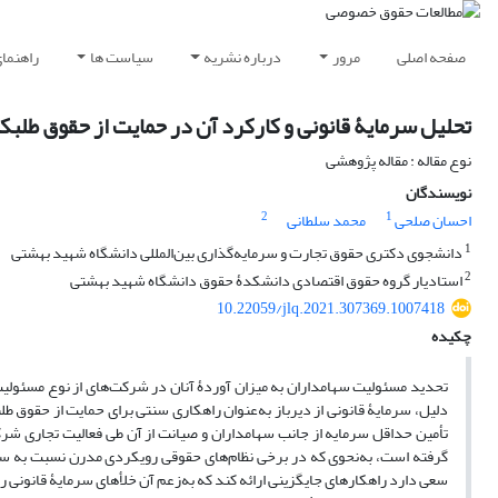
صفحه اصلی
مرور
درباره نشریه
سیاست ها
راهنما
تحلیل سرمایۀ قانونی و کارکرد آن در حمایت از حقوق طلبک
نوع مقاله : مقاله پژوهشی
نویسندگان
2
1
احسان صلحی
محمد سلطانی
1
دانشجوی دکتری حقوق تجارت و سرمایه‌گذاری بین‌المللی دانشگاه شهید بهشتی
2
استادیار گروه حقوق اقتصادی دانشکدۀ حقوق دانشگاه شهید بهشتی
10.22059/jlq.2021.307369.1007418
چکیده
تحدید مسئولیت سهامداران به میزان آوردۀ آنان در شرکت‌های از نوع مسئولی
دلیل، سرمایۀ قانونی از دیرباز به‌عنوان راهکاری سنتی برای حمایت از حقوق 
تأمین حداقل سرمایه از جانب سهامداران و صیانت از آن طی فعالیت تجاری شرکت
گرفته است، به‌نحوی که در برخی نظام‌های حقوقی رویکردی مدرن نسبت به سر
سعی دارد راهکارهای جایگزینی ارائه کند که به‌زعم آن خلأهای سرمایۀ قانونی 