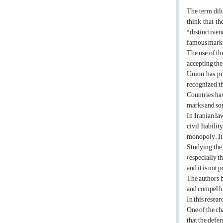
The term dilu
think that t
"distinctiven
famous marks 
The use of the
accepting the
Union has pro
recognized, t
Countries hav
marks and som
In Iranian la
civil liabili
monopoly. It 
Studying the 
(especially th
and it is not
The authors be
and compel hi
In this resea
One of the ch
that the defen