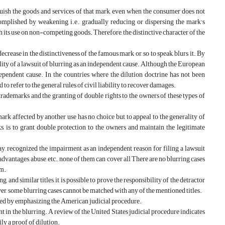
nguish the goods and services of that mark, even when the consumer does not
omplished by weakening, i.e., gradually reducing or dispersing the mark's
h its use on non-competing goods. Therefore, the distinctive character of the
decrease in the distinctiveness of the famous mark or, so to speak, blurs it. By
ility of a lawsuit of blurring as an independent cause. Although the European
ndependent cause. In the countries where the dilution doctrine has not been
to refer to the general rules of civil liability to recover damages.
trademarks and the granting of double rights to the owners of these types of
ark affected by another use has no choice but to appeal to the generality of
s, is to grant double protection to the owners and maintain the legitimate
lay, recognized the impairment as an independent reason for filing a lawsuit
 advantages, abuse, etc., none of them can cover all There are no blurring cases
em.
g, and similar titles, it is possible to prove the responsibility of the detractor
er, some blurring cases cannot be matched with any of the mentioned titles.
lained by emphasizing the American judicial procedure.
nt in the blurring. A review of the United States judicial procedure indicates
ily a proof of dilution.