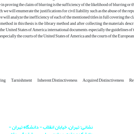
in proving the claim of blurring is the sufficiency of the likelihood of blurring or th
ch, we will enumerate the justifications for civil liability, such as the abuse of the 
we will analyze the inefficiency of each of the mentioned titles in full covering the 
method in this thesis is the library method and after collecting the materials, descr
the United States of America, international documents, especially the guidelines of 
, especially the courts of the United States of America and the courts of the Europea
ring
Tarnishment
Inherent Distinctiveness
Acquired Distinctiveness
Re
نشانی: تهران، خیابان انقلاب - دانشگاه تهران -