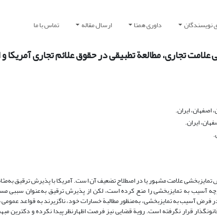
ی نویسندگان
داوری همتا
ارسال مقاله
تماس با ما
لامت تجاری، مطالعة تطبیقی در حقوق علائم تجاری آمریکا و ا
اصفهان، ایران.
هان، ایران.
.
 تمایزبخشی علامت مشهور یا در اصطلاح تضعیف آن است. آمریکا با پذیرش ترقیق به‌مثا
گرچه آسیب به تمایزبخشی را منع کرده است، لکن از پذیرش ترقیق به‌عنوان سببی مس
ر فرض آسیب به تمایزبخشی، به‌منظور مطالبة خسارات خود، ناگزیرند به قواعد عمومی
نونگذار قرار نگرفته است. رویة قضایی نیز فرصت اظهارنظر پیدا نکرده و دکترین مبهم