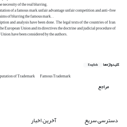
e necessity of the real blurring.
reputation of a famous mark, unfair advantage, unfair competition, and anti-free
claims of blurring the famous mark. .
iption and analysis have been done. The legal texts of the countries of Iran,
the European Union and its directives, the doctrine and judicial procedure of
n Union, have been considered by the authors.
کلیدواژه‌ها
English
putation of Trademark
Famous Trademark
مراجع
دسترسی سریع
آخرین اخبار