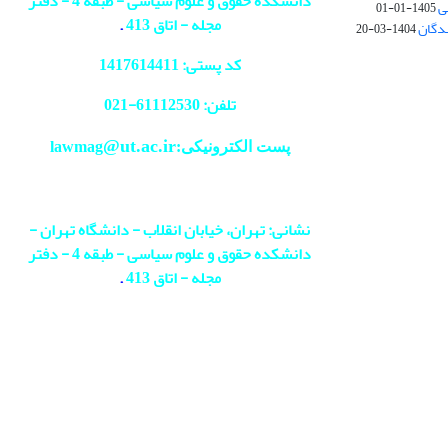
دانشکده حقوق و علوم سیاسی - طبقه 4 - دفتر
ی
1405-01-01
مجله - اتاق 413
.
ندگان
1404-03-20
کد پستی: 1417614411
تلفن: 61112530-
021
@ut.ac.ir
پست الکترونیکی:lawmag
نشانی: تهران، خیابان انقلاب - دانشگاه تهران -
دانشکده حقوق و علوم سیاسی - طبقه 4 - دفتر
مجله - اتاق 413
.