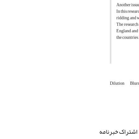
Another issue 
In this resear
ridding, and 
The research 
England, and 
the countries
Dilution
Blur
اشتراک خبرنامه