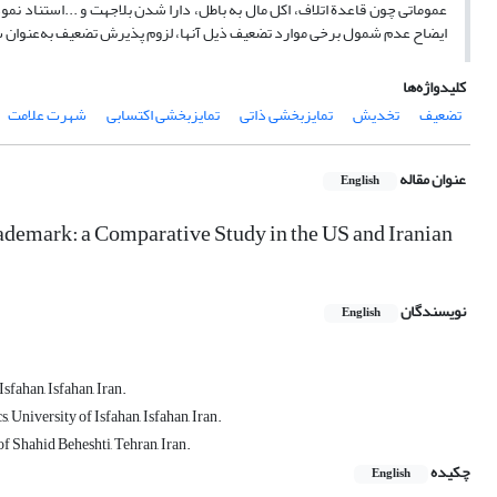
عموماتی چون قاعدة اتلاف، اکل مال به باطل، دارا شدن بلاجهت و ...استناد نمود
ایضاح عدم شمول برخی موارد تضعیف ذیل آنها، لزوم پذیرش تضعیف به‌عنوان 
کلیدواژه‌ها
تضعیف
تخدیش
تمایزبخشی ذاتی
تمایزبخشی اکتسابی
شهرت علامت
عنوان مقاله
English
rademark: a Comparative Study in the US and Iranian
نویسندگان
English
fahan, Isfahan, Iran.
University of Isfahan, Isfahan, Iran.
f Shahid Beheshti, Tehran, Iran.
چکیده
English