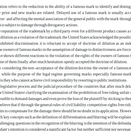
tion refers to the reduction in the ability of a famous mark to identify and disti
he prior and new marks are related. Delayed use of a famous mark is usually acc
ess" and affecting the mental association of the general public with the mark throug
is subject to damage through derogatory actions.
 reputation of the trademark by a third party, even for a different product, causes a 
 dilution as a violation of the trademark, the United States acknowledged the possib
hibited discrimination, it is reluctant to accept of doctrine of dilution as an i
he owners of famous marks, in the assumption of damage to distinctiveness, are forced 
e shown different reactions to the violation of the rights of the owners of famous 
e of them finally, after much hesitation, openly accepted the doctrine of dilution.
w, considering the non-acceptance of the dilution doctrine, the owner of a famous m
ty, while the purpose of the legal regime governing marks, especially famous mark
is they who cannot achieve civil responsibility by resorting to public institutions.
legislative process and the judicial procedure of the countries that, after much de
e United States), clarifying the examination of the prohibition of free riding, unfair
 possible to demand damages and even prove the loss of the plaintiff by sticking to th
lieve that if through the general rules of civil liability, competition rights, free ridin
m to compensate for the damage, there should be no doubt in its application. Howev
rch, key concepts such as the definition of differentiation and blurring will be exp
allenging questions in the recognition of the blurring is the intention of the defenda
dant's intention is considered a significant factor, but neither sufficient nor necessar