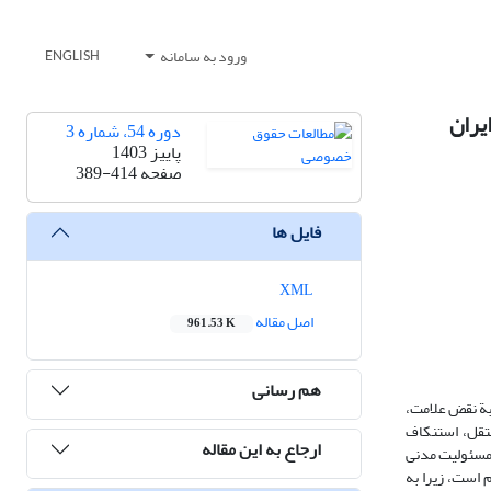
ورود به سامانه
ENGLISH
یران
دوره 54، شماره 3
پاییز 1403
صفحه
389-414
فایل ها
XML
اصل مقاله
961.53 K
هم رسانی
بة نقض علامت،
تقل، استنکاف
ارجاع به این مقاله
 مسئولیت مدنی
 است، زیرا به