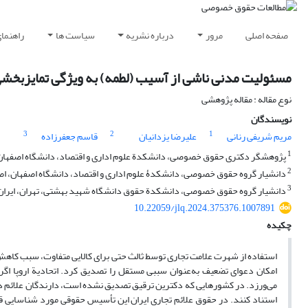
صفحه اصلی
مرور
درباره نشریه
سیاست ها
راهنما
مسئولیت مدنی ناشی از آسیب (لطمه) به ویژگی تمایزبخشی ع
نوع مقاله : مقاله پژوهشی
نویسندگان
3
2
1
مریم شریفی رنانی
علیرضا یزدانیان
قاسم جعفرزاده
1
پژوهشگر دکتری حقوق خصوصی، دانشکدة علوم اداری و اقتصاد، دانشگاه اصفهان، 
2
دانشیار گروه حقوق خصوصی، دانشکدۀ علوم اداری و اقتصاد، دانشگاه اصفهان، اصف
3
دانشیار گروه حقوق خصوصی، دانشکدة حقوق دانشگاه شهید بهشتی، تهران، ایران
10.22059/jlq.2024.375376.1007891
چکیده
استفاده از شهرت علامت تجاری توسط ثالث حتی برای کالایی متفاوت، سبب کاهش
امکان دعوای تضعیف به‌عنوان سببی مستقل را تصدیق کرد. اتحادیة اروپا ا
می‌ورزد. در کشورهایی که دکترین ترقیق تصدیق نشده است، دارندگان علائم د
استناد کنند. در حقوق علائم تجاری ایران این تأسیس حقوقی مورد شناسایی قا