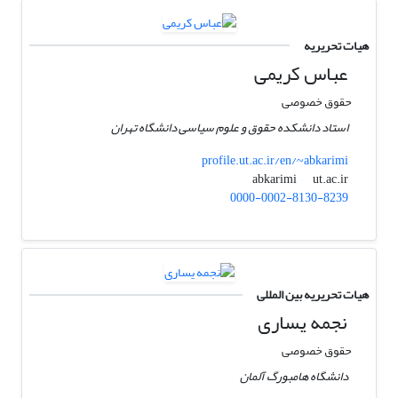
هیات تحریریه
عباس کریمی
حقوق خصوصی
استاد دانشکده حقوق و علوم سیاسی دانشگاه تهران
profile.ut.ac.ir/en/~abkarimi
ut.ac.ir
abkarimi
0000-0002-8130-8239
هیات تحریریه بین المللی
نجمه یساری
حقوق خصوصی
دانشگاه هامبورگ آلمان