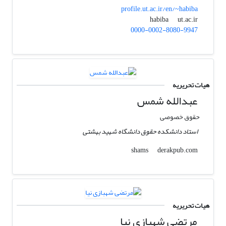
profile.ut.ac.ir/en/~habiba
ut.ac.ir
habiba
0000-0002-8080-9947
هیات تحریریه
عبدالله شمس
حقوق خصوصی
استاد دانشکده حقوق دانشگاه شهید بهشتی
derakpub.com
shams
هیات تحریریه
مرتضی شهبازی نیا