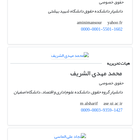
حقوق خصوصی
دانشیار دانشکده حقوق دانشگاه شهید بهشتی
yahoo.fr
aminimansour
0000-0001-5501-1602
هیات تحریریه
محمد مهدی الشریف
حقوق خصوصی
دانشیار گروه حقوق، دانشکده علوم اداری و اقتصاد، دانشگاه اصفهان
ase.ui.ac.ir
m.alsharif
0009-0003-9359-1427