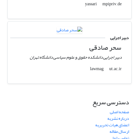
mpipriv.de
yassari
دبیر اجرایی
سحر صادقی
دبیر اجرایی دانشکده حقوق و علوم سیاسی دانشگاه تهران
ut.ac.ir
lawmag
دسترسی سریع
صفحه اصلی
درباره نشریه
اعضای هیات تحریریه
ارسال مقاله
تماس با ما