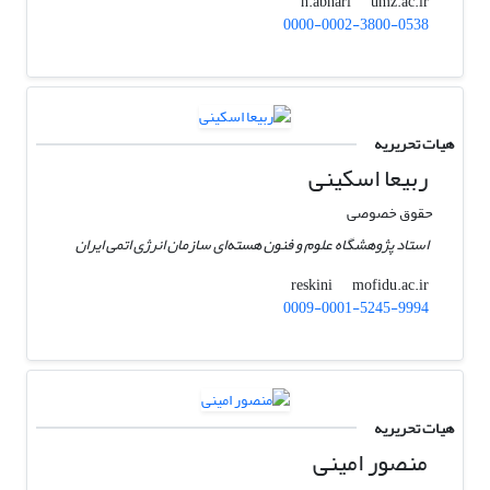
umz.ac.ir
h.abhari
0000-0002-3800-0538
هیات تحریریه
ربیعا اسکینی
حقوق خصوصی
استاد پژوهشگاه علوم و فنون هسته‌ای سازمان انرژی اتمی ایران
mofidu.ac.ir
reskini
0009-0001-5245-9994
هیات تحریریه
منصور امینی