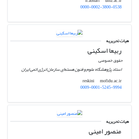
umz.ac.ir
h.abhari
0000-0002-3800-0538
هیات تحریریه
ربیعا اسکینی
حقوق خصوصی
استاد پژوهشگاه علوم و فنون هسته‌ای سازمان انرژی اتمی ایران
mofidu.ac.ir
reskini
0009-0001-5245-9994
هیات تحریریه
منصور امینی