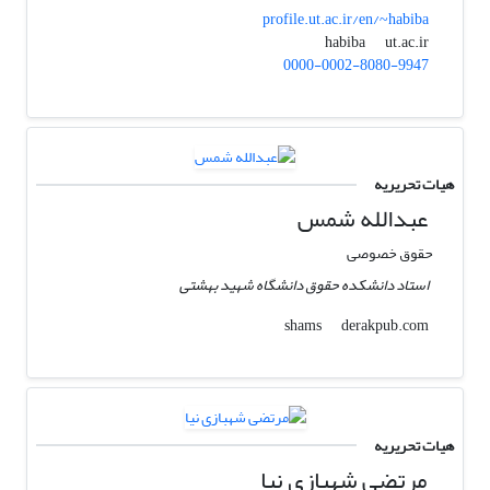
profile.ut.ac.ir/en/~habiba
ut.ac.ir
habiba
0000-0002-8080-9947
هیات تحریریه
عبدالله شمس
حقوق خصوصی
استاد دانشکده حقوق دانشگاه شهید بهشتی
derakpub.com
shams
هیات تحریریه
مرتضی شهبازی نیا