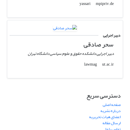
mpipriv.de
yassari
دبیر اجرایی
سحر صادقی
دبیر اجرایی دانشکده حقوق و علوم سیاسی دانشگاه تهران
ut.ac.ir
lawmag
دسترسی سریع
صفحه اصلی
درباره نشریه
اعضای هیات تحریریه
ارسال مقاله
تماس با ما