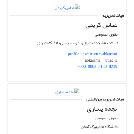
هیات تحریریه
عباس کریمی
حقوق خصوصی
استاد دانشکده حقوق و علوم سیاسی دانشگاه تهران
profile.ut.ac.ir/en/~abkarimi
ut.ac.ir
abkarimi
0000-0002-8130-8239
هیات تحریریه بین المللی
نجمه یساری
حقوق خصوصی
دانشگاه هامبورگ آلمان