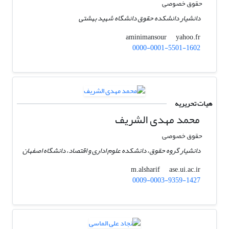
حقوق خصوصی
دانشیار دانشکده حقوق دانشگاه شهید بهشتی
yahoo.fr
aminimansour
0000-0001-5501-1602
هیات تحریریه
محمد مهدی الشریف
حقوق خصوصی
دانشیار گروه حقوق، دانشکده علوم اداری و اقتصاد، دانشگاه اصفهان
ase.ui.ac.ir
m.alsharif
0009-0003-9359-1427