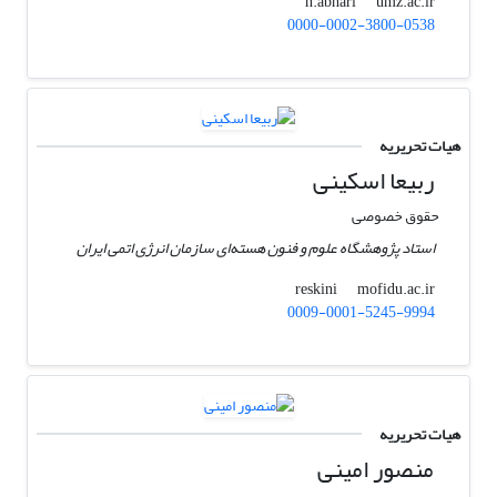
umz.ac.ir
h.abhari
0000-0002-3800-0538
هیات تحریریه
ربیعا اسکینی
حقوق خصوصی
استاد پژوهشگاه علوم و فنون هسته‌ای سازمان انرژی اتمی ایران
mofidu.ac.ir
reskini
0009-0001-5245-9994
هیات تحریریه
منصور امینی