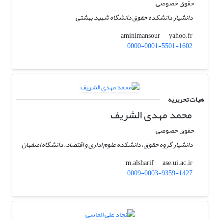
حقوق خصوصی
دانشیار دانشکده حقوق دانشگاه شهید بهشتی
yahoo.fr
aminimansour
0000-0001-5501-1602
هیات تحریریه
محمد مهدی الشریف
حقوق خصوصی
دانشیار گروه حقوق، دانشکده علوم اداری و اقتصاد، دانشگاه اصفهان
ase.ui.ac.ir
m.alsharif
0009-0003-9359-1427