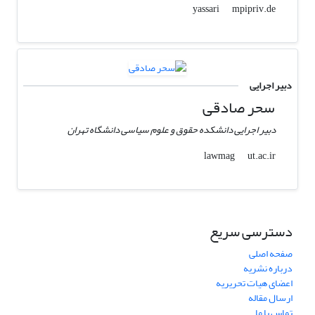
mpipriv.de
yassari
دبیر اجرایی
سحر صادقی
دبیر اجرایی دانشکده حقوق و علوم سیاسی دانشگاه تهران
ut.ac.ir
lawmag
دسترسی سریع
صفحه اصلی
درباره نشریه
اعضای هیات تحریریه
ارسال مقاله
تماس با ما