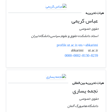
هیات تحریریه
عباس کریمی
حقوق خصوصی
استاد دانشکده حقوق و علوم سیاسی دانشگاه تهران
profile.ut.ac.ir/en/~abkarimi
ut.ac.ir
abkarimi
0000-0002-8130-8239
هیات تحریریه بین المللی
نجمه یساری
حقوق خصوصی
دانشگاه هامبورگ آلمان