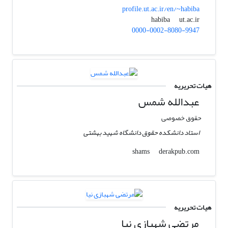
profile.ut.ac.ir/en/~habiba
ut.ac.ir
habiba
0000-0002-8080-9947
هیات تحریریه
عبدالله شمس
حقوق خصوصی
استاد دانشکده حقوق دانشگاه شهید بهشتی
derakpub.com
shams
هیات تحریریه
مرتضی شهبازی نیا