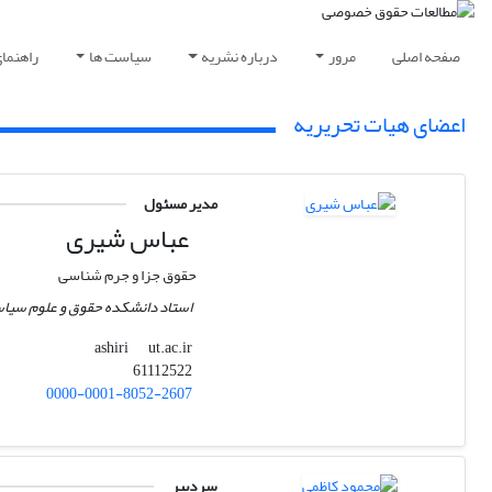
صفحه اصلی
مرور
درباره نشریه
سیاست ها
راهنما
اعضای هیات تحریریه
مدیر مسئول
عباس شیری
حقوق جزا و جرم شناسی
استاد دانشکده حقوق و علوم سیاس
ut.ac.ir
ashiri
61112522
0000-0001-8052-2607
سردبیر