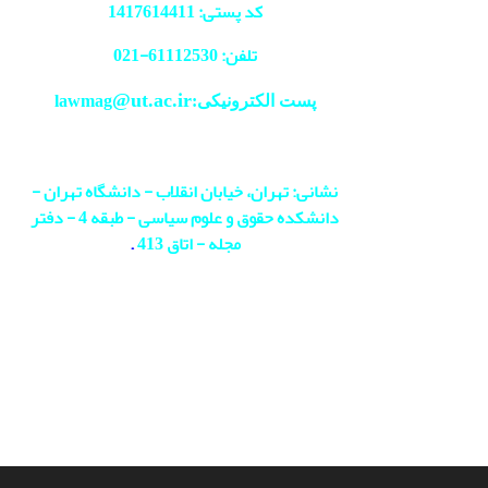
کد پستی: 1417614411
تلفن: 61112530-
021
@ut.ac.ir
پست الکترونیکی:lawmag
نشانی: تهران، خیابان انقلاب - دانشگاه تهران -
دانشکده حقوق و علوم سیاسی - طبقه 4 - دفتر
مجله - اتاق 413
.