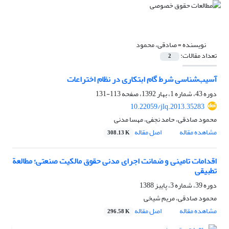
نویسنده =
صادقی، محمود
تعداد مقالات:
2
آسیب‌شناسی شرط گام ابتکاری در نظام اختراعات
دوره 43، شماره 1، بهار 1392، صفحه
113-131
10.22059/jlq.2013.35283
محمود صادقی، حامد نجفی، مهسا مدنی
مشاهده مقاله
اصل مقاله
308.13 K
اقدامات تامینی و ضمانت اجرای مدنی حقوق مالکیت صنعتی؛ مطالعة
تطبیقی
دوره 39، شماره 3، پاییز 1388
محمود صادقی، مریم شیخی
مشاهده مقاله
اصل مقاله
296.58 K