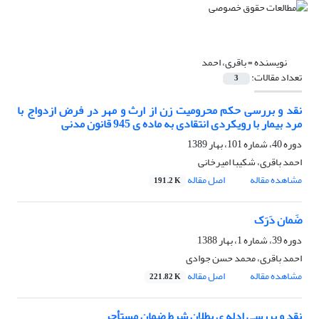
نویسنده =
باقری، احمد
تعداد مقالات:
3
نقد و بررسی حکم محرومیت زن از ارث و مهر در فرض ازدواج با
مرد بیمار با رویکردی انتقادی به ماده ی 945 قانون مدنی
دوره 40، شماره 101، بهار 1389
احمد باقری، شکیبا امیرخانی
مشاهده مقاله
اصل مقاله
191.2 K
ضَمان دَرَک
دوره 39، شماره 1، بهار 1388
احمد باقری، محمد حسن جوادی
مشاهده مقاله
اصل مقاله
221.82 K
نقد و بررسی ادله ی بطلان شرط ضمان مستأجر