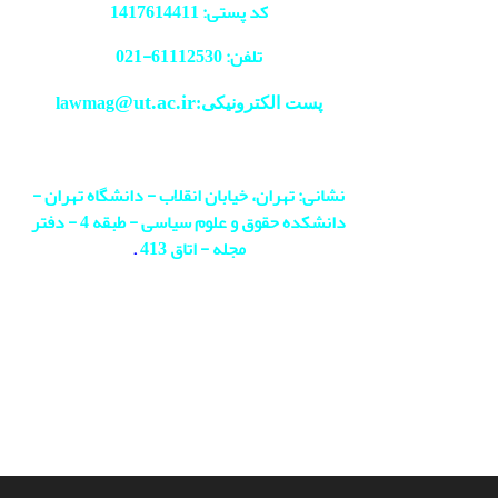
کد پستی: 1417614411
تلفن: 61112530-
021
@ut.ac.ir
پست الکترونیکی:lawmag
نشانی: تهران، خیابان انقلاب - دانشگاه تهران -
دانشکده حقوق و علوم سیاسی - طبقه 4 - دفتر
مجله - اتاق 413
.