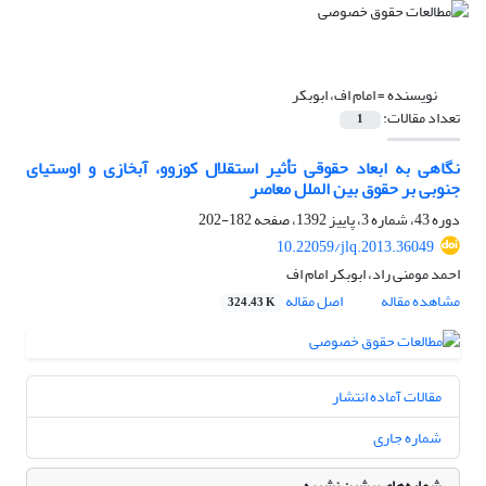
نویسنده =
امام اف، ابوبکر
تعداد مقالات:
1
نگاهی به ابعاد حقوقی تأثیر استقلال کوزوو، آبخازی و اوستیای
جنوبی بر حقوق بین الملل معاصر
دوره 43، شماره 3، پاییز 1392، صفحه
182-202
10.22059/jlq.2013.36049
احمد مومنی راد، ابوبکر امام اف
مشاهده مقاله
اصل مقاله
324.43 K
مقالات آماده انتشار
شماره جاری
شماره‌های پیشین نشریه