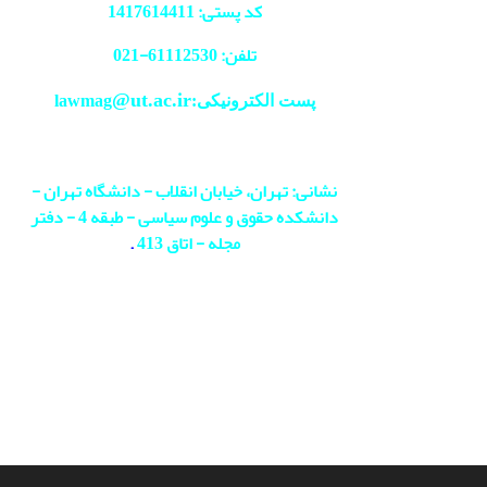
کد پستی: 1417614411
تلفن: 61112530-
021
@ut.ac.ir
پست الکترونیکی:lawmag
نشانی: تهران، خیابان انقلاب - دانشگاه تهران -
دانشکده حقوق و علوم سیاسی - طبقه 4 - دفتر
مجله - اتاق 413
.